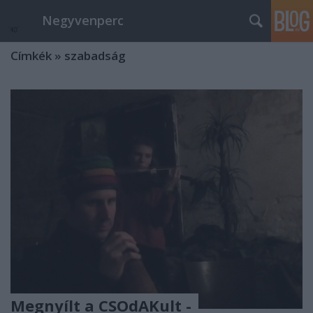
Negyvenperc
Címkék
»
szabadság
Megnyílt a CSOdAKult -