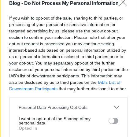
hozzájutottak a legtitkosabb személyi adatokhoz. Az
Blog -
Do Not Process My Personal Information
eset egy újabb ékes példája a szabadság, a
szabadságjogok akár…
If you wish to opt-out of the sale, sharing to third parties, or
processing of your personal or sensitive information for
targeted advertising by us, please use the below opt-out
section to confirm your selection. Please note that after your
opt-out request is processed you may continue seeing
interest-based ads based on personal information utilized by
us or personal information disclosed to third parties prior to
your opt-out. You may separately opt-out of the further
disclosure of your personal information by third parties on the
IAB’s list of downstream participants. This information may
also be disclosed by us to third parties on the
IAB’s List of
Downstream Participants
that may further disclose it to other
third parties.
Please note that this website/app uses one or more Google
Personal Data Processing Opt Outs
services and may gather and store information including but
not limited to your visit or usage behaviour. You may click to
I want to opt-out of the Sharing of my
5 éves a LibreOffice! Tömegesen
personal data.
grant or deny consent to Google and its third-party tags to
Opted In
térnek rá át
use your data for below specified purposes in below Google