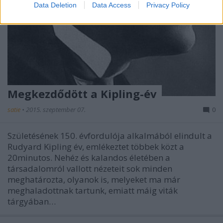
Data Deletion
Data Access
Privacy Policy
Megkezdődött a Kipling-év
satie
•
2015. szeptember 07.
0
Születésének 150. évfordulója alkalmából elindult a
Rudyard Kipling év, emlékeztet többek közt a
20minutos. Nehéz és kalandos életében a
társadalomról vallott nézeteit sok minden
meghatározta, olyanok is, melyeket ma már
meghaladottnak tartunk, emiatt máig viták
tárgyában…