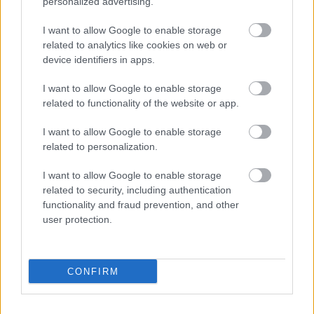
personalized advertising.
I want to allow Google to enable storage
related to analytics like cookies on web or
Lessig az USA elnöki címéért
device identifiers in apps.
satie
•
2015. szeptember 10.
0
I want to allow Google to enable storage
related to functionality of the website or app.
A harvardi jogászprofesszor Larry Lessig jelöltként is
I want to allow Google to enable storage
kifejti nézeteit az USA elnökválasztásán, írta meg a
related to personalization.
világsajtó, ezen belül a 20min AG lapjai, többek közt
a 20minutos is. Larry Lessig napjaink egyik
I want to allow Google to enable storage
legfontosabb kultúrtörténeti személyisége,
related to security, including authentication
jogászként pedig egyenesen a…
functionality and fraud prevention, and other
user protection.
CONFIRM