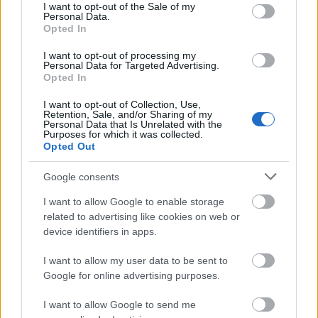
consent section.
I want to opt-out of the Sale of my
satie
•
2015. szeptember 29.
0
Personal Data.
Opted In
5 éves a Firefox és VLC mellett legnépszerűbb
I want to opt-out of processing my
szabad szoftver, a LibreOffice! A népszerű szoftver
Personal Data for Targeted Advertising.
Opted In
teljes mértékben az ISO szabványokra épül, jól kezeli
az XML-alapú dokumentumok minden fajtáját, jól
I want to opt-out of Collection, Use,
fut a laptopokon és hamarosan a kisebb gépekre is
Retention, Sale, and/or Sharing of my
Personal Data that Is Unrelated with the
elérhető lesz. A Document…
Purposes for which it was collected.
Opted Out
Google consents
I want to allow Google to enable storage
related to advertising like cookies on web or
device identifiers in apps.
I want to allow my user data to be sent to
Google for online advertising purposes.
I want to allow Google to send me