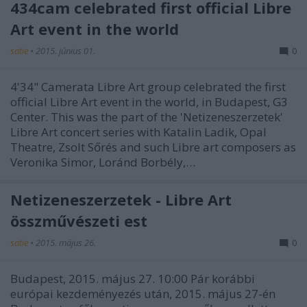
434cam celebrated first official Libre
Art event in the world
satie
•
2015. június 01.
0
4'34" Camerata Libre Art group celebrated the first
official Libre Art event in the world, in Budapest, G3
Center. This was the part of the 'Netizeneszerzetek'
Libre Art concert series with Katalin Ladik, Opal
Theatre, Zsolt Sőrés and such Libre art composers as
Veronika Simor, Loránd Borbély,…
Netizeneszerzetek - Libre Art
összművészeti est
satie
•
2015. május 26.
0
Budapest, 2015. május 27. 10:00 Pár korábbi
európai kezdeményezés után, 2015. május 27-én