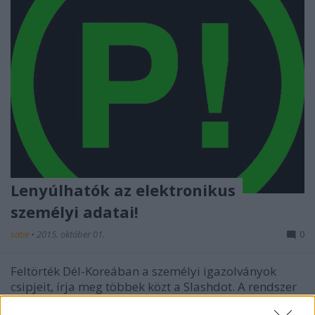
Lenyúlhatók az elektronikus
személyi adatai!
satie
•
2015. október 01.
0
Feltörték Dél-Koreában a személyi igazolványok
csipjeit, írja meg többek közt a Slashdot. A rendszer
USA-beli modell alapján készült a tolvajok mégis