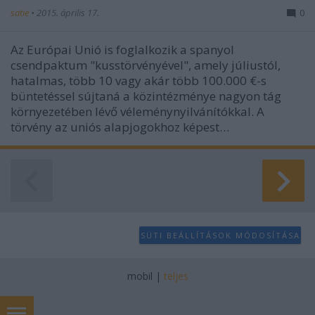
satie
•
2015. április 17.
0
Az Európai Unió is foglalkozik a spanyol
csendpaktum "kusstörvényével", amely júliustól,
hatalmas, több 10 vagy akár több 100.000 €-s
büntetéssel sújtaná a közintézménye nagyon tág
környezetében lévő véleménynyilvánítókkal. A
törvény az uniós alapjogokhoz képest…
SÜTI BEÁLLÍTÁSOK MÓDOSÍTÁSA
mobil
|
teljes