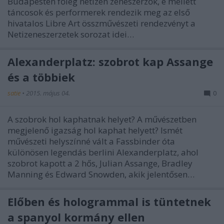
Budapesten főleg netizen zeneszerzők, e mellett
táncosok és performerek rendezik meg az első
hivatalos Libre Art összművészeti rendezvényt a
Netizeneszerzetek sorozat idei…
Alexanderplatz: szobrot kap Assange
és a többiek
satie
•
2015. május 04.
0
A szobrok hol kaphatnak helyet? A művészetben
megjelenő igazság hol kaphat helyett? Ismét
művészeti helyszínné vált a Fassbinder óta
különösen legendás berlini Alexanderplatz, ahol
szobrot kapott a 2 hős, Julian Assange, Bradley
Manning és Edward Snowden, akik jelentősen…
Élőben és hologrammal is tüntetnek
a spanyol kormány ellen