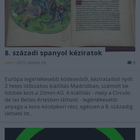
8. századi spanyol kéziratok
satie
•
2015. október 09.
0
Európa legértékesebb kódexeiből, kézirataiból nyílt
2 hetes időszakos kiállítás Madridban, számolt be
többek közt a 20min AG. A kiállítás - mely a Circulo
de las Bellas Artesben látható - legértékesebb
anyaga a kora-középkori rész, egészen a 8. századig
látható itt…