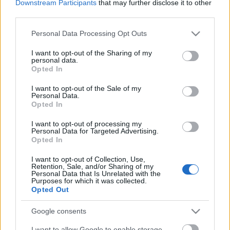
Downstream Participants
that may further disclose it to other
Wikimedia Fundation a CC licencek bevezetése óta
third parties.
történelme talán legnagyobb jogi lépését tette
meg…
Please note that this website/app uses one or more Google
Personal Data Processing Opt Outs
services and may gather and store information including but
Távolkeleti művészetek: mérföldkő a
not limited to your visit or usage behaviour. You may click to
I want to opt-out of the Sharing of my
personal data.
grant or deny consent to Google and its third-party tags to
gó játékban
Opted In
use your data for below specified purposes in below Google
consent section.
satie
•
2015. március 09.
0
I want to opt-out of the Sale of my
Personal Data.
Opted In
A kínai eredetű vejcsi, nyugaton Japánból gó néven
I want to opt-out of processing my
elterjedt játék, szellemi sport szabályai nagyon
Personal Data for Targeted Advertising.
egyszerűek, jól működő előnyadásos rendszerrel,
Opted In
akár kisebb táblán is minden másnál nagyobb teret
ad az alkotásnak, egy-egy gójáték Kínában,
I want to opt-out of Collection, Use,
Retention, Sale, and/or Sharing of my
Japánban mindig egy igazi…
Personal Data that Is Unrelated with the
Purposes for which it was collected.
Opted Out
Megjelent a LibreOffice 4.4 2 új
Google consents
gyönyörű fonttal
I want to allow Google to enable storage