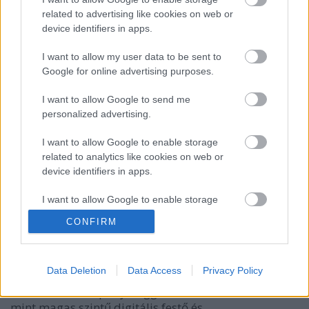
satie
•
2015. január 30.
0
related to advertising like cookies on web or
device identifiers in apps.
Berlin, 2015. január 29. A Document Foundation -
TDF - bejelentett a LibreOffice irodai szoftvercsomag
I want to allow my user data to be sent to
4.4-es változatának elérhetőségét hatalmas design,
Google for online advertising purposes.
PDF és más újításokkal. A LibreOffice frissítése (vagy
új telepítése) 2 új fonttal, a Carlito és Caladea
I want to allow Google to send me
betűkkel…
personalized advertising.
I want to allow Google to enable storage
A Párizs 8 egyetemen a Krita már
related to analytics like cookies on web or
kiütötte a PS-t
device identifiers in apps.
satie
•
2015. január 26.
0
I want to allow Google to enable storage
related to functionality of the website or app.
CONFIRM
A Párizs 8 Egyetem is a szabad művészet egyik
I want to allow Google to enable storage
zászlóshajóvá válhat a szabad szoftverek
related to personalization.
bevezetésével. Elsőnek a Képzőművészeti és
Data Deletion
Data Access
Privacy Policy
Képtechnológiai Tanszéken már a Krita váltotta le a
I want to allow Google to enable storage
korábban monopol-jelleggel használt PS-t. A Krita
related to security, including authentication
mint magas szintű digitális festő és…