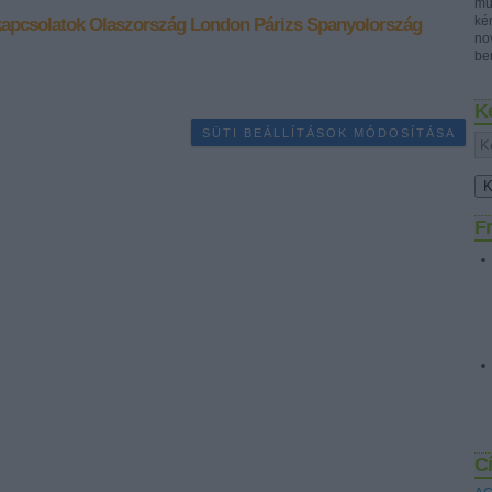
mű
ké
kapcsolatok
Olaszország
London
Párizs
Spanyolország
no
ben
K
SÜTI BEÁLLÍTÁSOK MÓDOSÍTÁSA
Fr
C