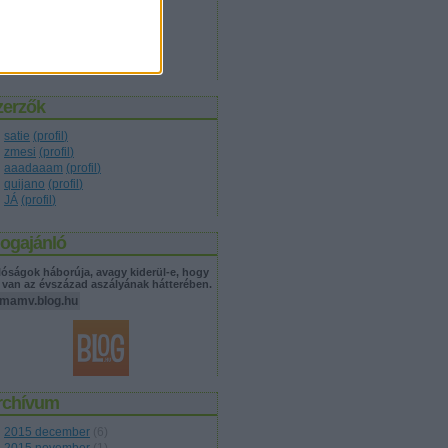
társadalom
(
17
)
technika
(
10
)
természet
(
8
)
tudomány
(
19
)
világ
(
7
)
zerzők
satie
(
profil
)
zmesi
(
profil
)
aaadaaam
(
profil
)
quijano
(
profil
)
JÁ
(
profil
)
logajánló
lóságok háborúja, avagy kiderül-e, hogy
 van az évszázad aszályának hátterében.
emamv.blog.hu
rchívum
2015 december
(
6
)