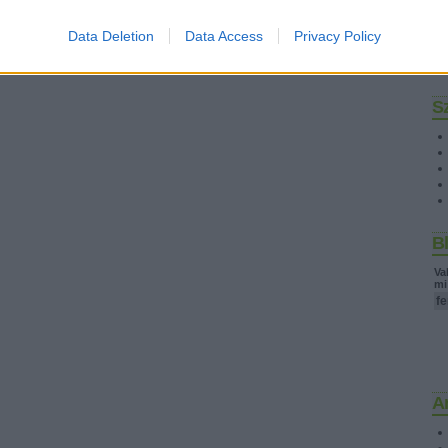
Data Deletion
Data Access
Privacy Policy
S
B
Va
mi
f
A