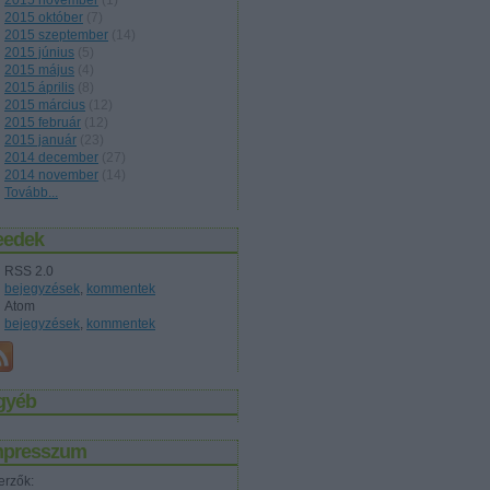
2015 november
(
1
)
2015 október
(
7
)
2015 szeptember
(
14
)
2015 június
(
5
)
2015 május
(
4
)
2015 április
(
8
)
2015 március
(
12
)
2015 február
(
12
)
2015 január
(
23
)
2014 december
(
27
)
2014 november
(
14
)
Tovább
...
eedek
RSS 2.0
bejegyzések
,
kommentek
Atom
bejegyzések
,
kommentek
gyéb
mpresszum
erzők: