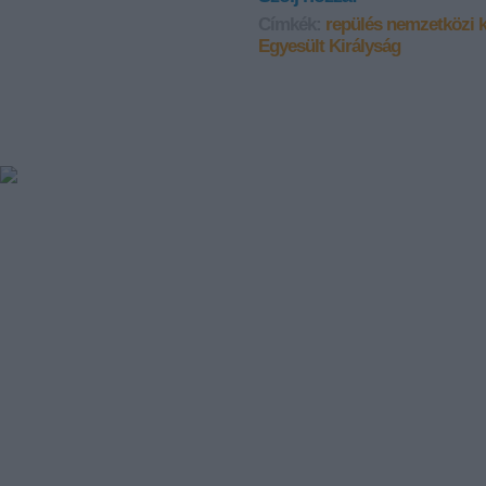
Címkék:
repülés
nemzetközi 
Egyesült Királyság