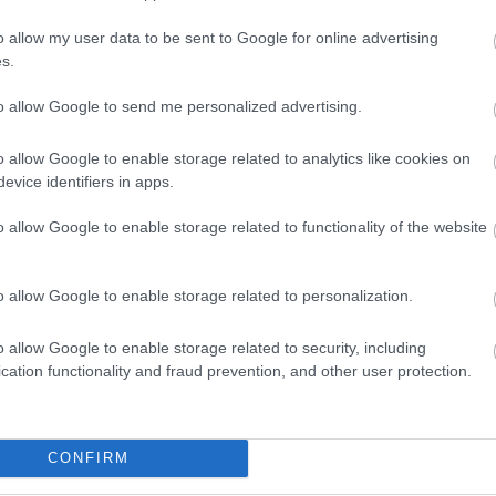
sz
sz
sz
o allow my user data to be sent to Google for online advertising
(
1
)
s.
Sz
tá
(
6
)
to allow Google to send me personalized advertising.
tit
em
tü
Va
o allow Google to enable storage related to analytics like cookies on
(
1
)
evice identifiers in apps.
vi
Wi
Za
o allow Google to enable storage related to functionality of the website
Zö
Cí
Ro
o allow Google to enable storage related to personalization.
o allow Google to enable storage related to security, including
cation functionality and fraud prevention, and other user protection.
CONFIRM