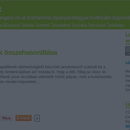
c
ungary és az EsPanonia Spanyol-Magyar Kulturális Egyesül
ra
Művészet
Oktatás
Szeretet
Társadalom
Technika
Természet
Tudomány
L
e
ak összehasonlítása
Lá
epülőterek elérhetőségéről készített tanulmányról számolt be a
Me
ly tendenciájában azt mutatja ki, hogy a déli, főleg az olasz és
ho
őterek jóval olcsóbban elérhetők kötött pályán, mint a kontinentális
me
nte minden képzeletet…
na
hí
Le
CC
Es
Tetszik
0
Eg
Wi