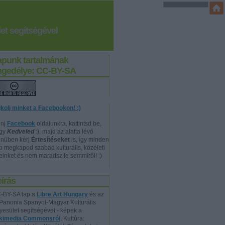
et segítségével
apunk tartalmának
ngedélye: CC-BY-SA
jkolj minket a Facebookon! :)
nj
Facebook
oldalunkra, kattintsd be,
gy
Kedveled
:), majd az alatta lévő
nüben kérj
Értesítéseket
is, így minden
p megkapod szabad kulturális, közéleti
reinket és nem maradsz le semmiről! :)
írás
-BY-SA lap a
Libre Art Hungary
és az
Panonia Spanyol-Magyar Kulturális
yesület segítségével - képek a
kimedia Commonsról
. Kultúra: