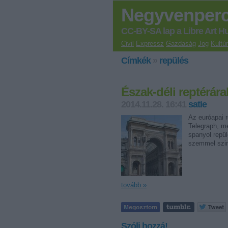
Negyvenper
CC-BY-SA lap a Libre Art H
Civil
Expressz
Gazdaság
Jog
Kultú
Címkék
»
repülés
Észak-déli reptérár
2014.11.28. 16:41
satie
Az euróapai r
Telegraph, me
spanyol repül
szemmel szi
tovább »
Szólj hozzá!