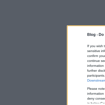
Blog -
Do 
If you wish 
sensitive in
confirm you
continue se
information 
further disc
participants
Downstream 
Please note
information 
deny consent
in below Go