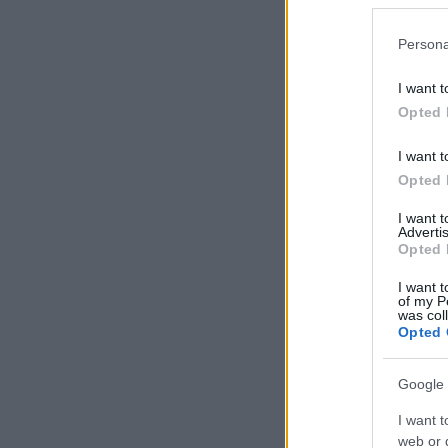
Persona
I want t
Opted 
I want t
Opted 
I want 
Advertis
Opted 
I want t
of my P
was col
Opted 
Google 
I want t
web or d