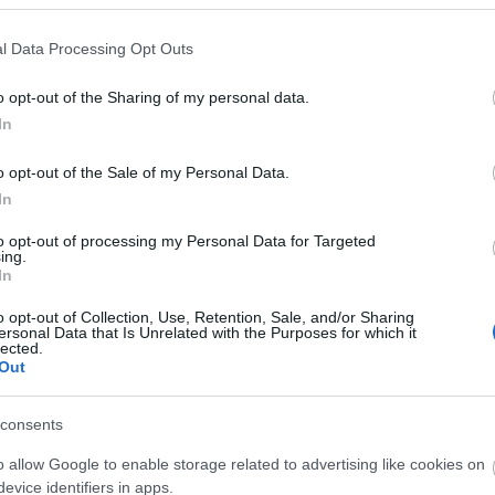
Kas
ké
ké
l Data Processing Opt Outs
köl
kri
ör
(
1
)
o opt-out of the Sharing of my personal data.
Le
In
Li
Lyf
Ma
o opt-out of the Sale of my Personal Data.
ma
Me
In
(
1
)
mű
(
3
)
to opt-out of processing my Personal Data for Targeted
Ni
ing.
fo
In
Ol
Or
(
1
)
o opt-out of Collection, Use, Retention, Sale, and/or Sharing
Pa
ersonal Data that Is Unrelated with the Purposes for which it
pol
lected.
so
Out
ps
re
(
1
)
ce
consents
ka
(
1
)
o allow Google to enable storage related to advertising like cookies on
sz
sz
evice identifiers in apps.