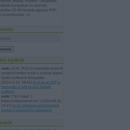
vészet, oktatás; Közélet: Társadalmi
rdések Európában és azon túl,
vember 25-től havonta egyszer PDF-
 is szerkesztve :-))
eresés
iss topikok
satie:
AZ AI, TASZ és hasonlók részéről
rendkívül fontos lenne a szabad alapra
épülő szoftverek támogatás...
(
2014.11.21. 08:01
)
Az AI és az EFF is
támogatja a nyílt forrású Dekekt
szoftvert
satie:
Y Es Legal! :)
todoscontraelcanon.es/ :)
(
2014.09.18.
13:47
)
Az EU általános állásfoglalást
hozhat a magáncélú másolásról
ímkék