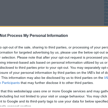
A
Am
A
An
Ar
Au
Ba
be
Bu
CE
(
4
)
Not Process My Personal Information
(
1
)
Da
Dé
to opt-out of the sale, sharing to third parties, or processing of your per
di
(
1
)
formation for targeted advertising by us, please use the below opt-out s
éle
r selection. Please note that after your opt-out request is processed y
(
1
)
Eu
eing interest-based ads based on personal information utilized by us or
fi
disclosed to third parties prior to your opt-out. You may separately opt-
tel
fri
losure of your personal information by third parties on the IAB’s list of
ga
. This information may also be disclosed by us to third parties on the
IA
Gö
Gu
Participants
that may further disclose it to other third parties.
ha
Ho
 that this website/app uses one or more Google services and may gath
Hu
Hu
including but not limited to your visit or usage behaviour. You may click 
inv
 to Google and its third-party tags to use your data for below specifi
Is
(
2
)
ogle consent section.