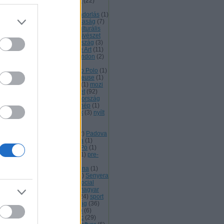
ztília
(
1
)
katalán
(
1
)
Katalónia
(
22
)
mprogram
(
1
)
kényelem
(
1
)
pzőművészet
(
1
)
Kína
(
2
)
kivándorlás
(
1
)
tészet
(
1
)
korrupció
(
5
)
köztársaság
(
7
)
tika
(
1
)
Kuba
(
3
)
kultúra
(
68
)
kulturális
ökség
(
12
)
kutatás
(
1
)
küzdőművészet
latin
(
3
)
lengyel
(
2
)
Lengyelország
(
3
)
onardo
(
2
)
LibreOffice
(
2
)
Libre Art
(
11
)
nux
(
1
)
Litvánia
(
1
)
Loire
(
1
)
London
(
2
)
t
(
1
)
Madrid
(
11
)
magány
(
1
)
gyarország
(
4
)
Málta
(
1
)
Marco Polo
(
1
)
tematika
(
1
)
menekültek
(
3
)
Meuse
(
1
)
xikó
(
2
)
Milánó
(
1
)
mozgókép
(
1
)
mozi
múlt
(
1
)
München
(
1
)
művészet
(
92
)
vésznők
(
2
)
Nápoly
(
1
)
Németország
nemzetközi kapcsolatok
(
34
)
nép
(
1
)
caragua
(
1
)
Nílus
(
1
)
nő
(
2
)
nők
(
3
)
nyílt
rráskód
(
1
)
oktatás
(
4
)
olasz
(
7
)
aszország
(
10
)
orángután
(
1
)
oszország
(
1
)
összművészet
(
2
)
Padova
paleolit kapcsolatok
(
1
)
Pápua
(
1
)
raguay
(
1
)
Párizs
(
6
)
Peru
(
4
)
Pó
(
1
)
itika
(
1
)
Portugália
(
1
)
Prado
(
1
)
pre-
lutréi művészeti örökség
(
2
)
zichológia
(
1
)
Rajna
(
1
)
Ravenna
(
1
)
pülés
(
1
)
Róma
(
6
)
Románia
(
1
)
Senyera
Sevilla
(
2
)
Shakespeare
(
1
)
Social
nter
(
1
)
spanyol
(
15
)
spanyol-magyar
pcsolatok
(
4
)
Spanyolország
(
24
)
sport
Sussex
(
1
)
Svájc
(
2
)
szabadság
(
36
)
abadságjogok
(
30
)
szabad kép
(
6
)
abad kultúra
(
36
)
szabad licenc
(
29
)