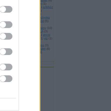
abad művészet
(
25
)
szabad szoftver
(
6
)
abad zene
(
5
)
szellemi temékek
(
1
)
erelem
(
1
)
szeretet
(
4
)
sziget
(
1
)
színház
színművészet
(
1
)
Szlovákia
(
1
)
lovénia
(
1
)
születés
(
1
)
tánc
(
4
)
nccirkusz
(
2
)
társadalom
(
12
)
technika
telefon
(
2
)
Tenerife
(
1
)
természet
(
5
)
kosított levelezés
(
1
)
történelmi
lékezet
(
1
)
Toulouse
(
1
)
tudomány
(
10
)
ntetés
(
1
)
tűz
(
1
)
UNHCR
(
2
)
USA
(
3
)
lencia
(
6
)
Varsó
(
1
)
védelem
(
1
)
vejcsi
Velence
(
1
)
világ
(
3
)
Visztula
(
1
)
víz
(
1
)
zuális művészetek
(
22
)
VoIP
(
2
)
kimedia
(
2
)
WIkimedia Commons
(
3
)
ragoza
(
4
)
zene
(
4
)
zeneművészet
(
6
)
ld Európa
(
2
)
zöld gazdaság
(
3
)
mkefelhő
vatok / Kategóriák
civil
(
4
)
egészség
(
2
)
expressz
(
32
)
gazdaság
(
11
)
hétvége
(
1
)
jog
(
34
)
kultúra
(
71
)
művészet
(
96
)
oktatás
(
5
)
szeretet
(
9
)