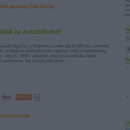
mű
ké
zöld gazdaság
Zöld Európa
no
ben
K
tták az ausztrálokat!
sztrál ősgyíkok, a Megalania monitor alig 50.000 éves kövületeit
 Ez a fiatal kor azért különösen izgalmas, mert a viselkedésileg
- ang.röv.: BMH - ekkoriban érkezett Ausztráliába fejlett
Fr
s eszközeivel. Bár ma már nem élnek…
Tetszik
0
túra
Ausztrália
C