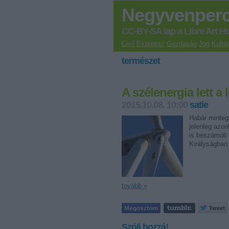
Negyvenper
CC-BY-SA lap a Libre Art H
Civil
Expressz
Gazdaság
Jog
Kultú
természet
A szélenergia lett 
2015.10.08. 10:00
satie
Habár mintegy
jelenleg azon
is beszámolt
Királyságban
tovább »
Szólj hozzá!