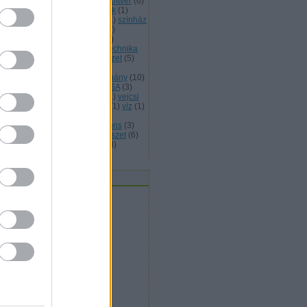
abad művészet
(
25
)
szabad szoftver
(
6
)
abad zene
(
5
)
szellemi temékek
(
1
)
erelem
(
1
)
szeretet
(
4
)
sziget
(
1
)
színház
színművészet
(
1
)
Szlovákia
(
1
)
lovénia
(
1
)
születés
(
1
)
tánc
(
4
)
nccirkusz
(
2
)
társadalom
(
12
)
technika
telefon
(
2
)
Tenerife
(
1
)
természet
(
5
)
kosított levelezés
(
1
)
történelmi
lékezet
(
1
)
Toulouse
(
1
)
tudomány
(
10
)
ntetés
(
1
)
tűz
(
1
)
UNHCR
(
2
)
USA
(
3
)
lencia
(
6
)
Varsó
(
1
)
védelem
(
1
)
vejcsi
Velence
(
1
)
világ
(
3
)
Visztula
(
1
)
víz
(
1
)
zuális művészetek
(
22
)
VoIP
(
2
)
kimedia
(
2
)
WIkimedia Commons
(
3
)
ragoza
(
4
)
zene
(
4
)
zeneművészet
(
6
)
ld Európa
(
2
)
zöld gazdaság
(
3
)
mkefelhő
vatok / Kategóriák
civil
(
4
)
egészség
(
2
)
expressz
(
32
)
gazdaság
(
11
)
hétvége
(
1
)
jog
(
34
)
kultúra
(
71
)
művészet
(
96
)
oktatás
(
5
)
szeretet
(
9
)