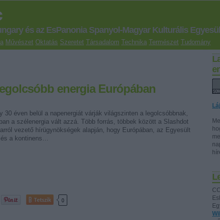
c
ungary és az EsPanonia Spanyol-Magyar Kulturális Egyesül
ra
Művészet
Oktatás
Szeretet
Társadalom
Technika
Természet
Tudomány
L
e
a legolcsóbb energia Európában
Lá
 30 éven belül a napenergiát várják világszinten a legolcsóbbnak,
Me
ban a szélenergia vált azzá. Több forrás, többek között a Slashdot
ho
 arról vezető hírügynökségek alapján, hogy Európában, az Egyesült
me
 és a kontinens…
na
hí
Le
CC
Es
Tetszik
0
Eg
Wi