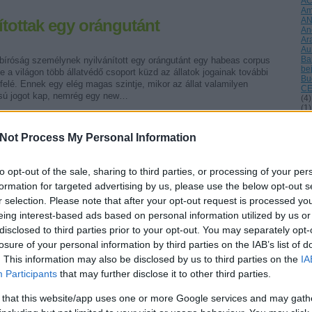
A
Am
A
tottak egy orángutánt
An
Ar
Au
Ba
 bíróság személynek nyilvánított egy orángutánt egy habeas corpus
be
e a világon több állatvédő csoport küzd az állatok jogainak további
Bu
 felé. Ennek egy elég magas szintje, mikor az állat valamilyen
CE
sú jogot kap, nemrég egy new…
(
4
)
(
1
)
Da
Dé
Not Process My Personal Information
di
(
1
)
éle
(
1
)
to opt-out of the sale, sharing to third parties, or processing of your per
Eu
Tetszik
0
formation for targeted advertising by us, please use the below opt-out s
fi
tel
r selection. Please note that after your opt-out request is processed y
fri
eing interest-based ads based on personal information utilized by us or
ga
Gö
et
orángután
Argentína
Buenos Aires
disclosed to third parties prior to your opt-out. You may separately opt-
Gu
losure of your personal information by third parties on the IAB’s list of
ha
Ho
. This information may also be disclosed by us to third parties on the
IA
Hu
Participants
that may further disclose it to other third parties.
Hu
guruk
inv
Is
 that this website/app uses one or more Google services and may gath
(
2
)