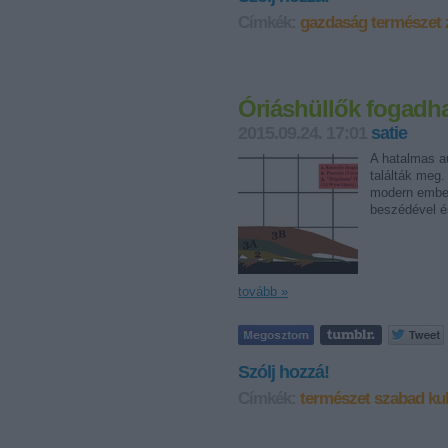
Címkék:
gazdaság
természet
Óriáshüllők fogadha
2015.09.24. 17:01
satie
A hatalmas au
találták meg.
modern ember 
beszédével é
tovább »
Szólj hozzá!
Címkék:
természet
szabad kul