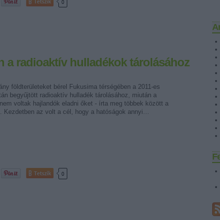
Tetszik
0
A
n a radioaktív hulladékok tárolásához
ány földterületeket bérel Fukusima térségében a 2011-es
tán begyűjtött radioaktív hulladék tárolásához, miután a
nem voltak hajlandók eladni őket - írta meg többek között a
. Kezdetben az volt a cél, hogy a hatóságok annyi…
F
Tetszik
0