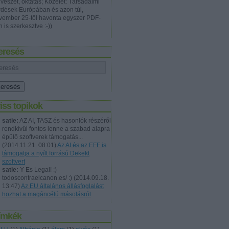
vészet, oktatás; Közélet: Társadalmi
rdések Európában és azon túl,
vember 25-től havonta egyszer PDF-
 is szerkesztve :-))
eresés
iss topikok
satie:
AZ AI, TASZ és hasonlók részéről
rendkívül fontos lenne a szabad alapra
épülő szoftverek támogatás...
(
2014.11.21. 08:01
)
Az AI és az EFF is
támogatja a nyílt forrású Dekekt
szoftvert
satie:
Y Es Legal! :)
todoscontraelcanon.es/ :)
(
2014.09.18.
13:47
)
Az EU általános állásfoglalást
hozhat a magáncélú másolásról
ímkék