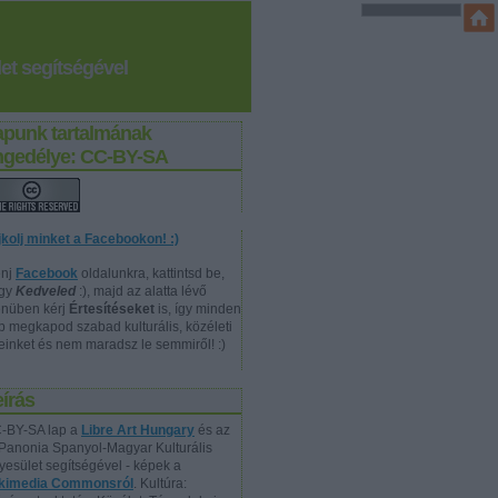
et segítségével
apunk tartalmának
ngedélye: CC-BY-SA
jkolj minket a Facebookon! :)
nj
Facebook
oldalunkra, kattintsd be,
gy
Kedveled
:), majd az alatta lévő
nüben kérj
Értesítéseket
is, így minden
p megkapod szabad kulturális, közéleti
reinket és nem maradsz le semmiről! :)
írás
-BY-SA lap a
Libre Art Hungary
és az
Panonia Spanyol-Magyar Kulturális
yesület segítségével - képek a
kimedia Commonsról
. Kultúra: