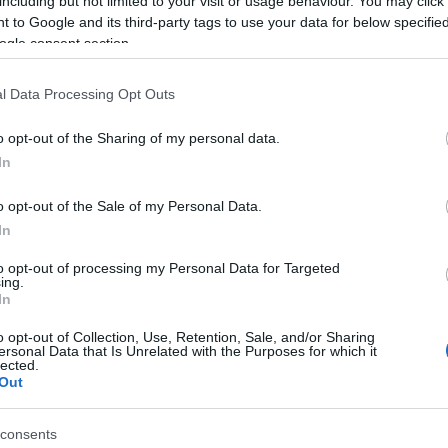
including but not limited to your visit or usage behaviour. You may click 
Kas
áltak a kenguruk, mutatta ki egy tanulmány a PLOS ONE portálon.
ké
 to Google and its third-party tags to use your data for below specifi
ké
ihalt erszényesek erősfarkú kenguruk fajainak maradványait
ogle consent section.
köl
a jutottak erre az eredményre. Ezeknek az emberi tevékenység
kri
állatoknak a mérete sokszorosa volt a maiaknak, 3…
ör
(
1
)
l Data Processing Opt Outs
Le
Li
Lyf
o opt-out of the Sharing of my personal data.
Ma
ma
In
Me
(
1
)
Tetszik
0
mű
o opt-out of the Sale of my Personal Data.
(
3
)
Ni
In
fo
Ausztrália
Ol
to opt-out of processing my Personal Data for Targeted
Or
ing.
(
1
)
Pa
In
pol
so
ttek fel Spanyolország felett
o opt-out of Collection, Use, Retention, Sale, and/or Sharing
ps
ersonal Data that Is Unrelated with the Purposes for which it
re
lected.
(
1
)
ce
Out
meretlen eredetű csodálatos tűzcsóva becsapódását rögzítették
ka
gban vasárnap este - írta meg többek közt a 20minutos a
(
1
)
sz
t is közzétéve. A jelenséget az ország szárazföldi területének 95%-
consents
sz
etett, így sikerült rögzíteni.…