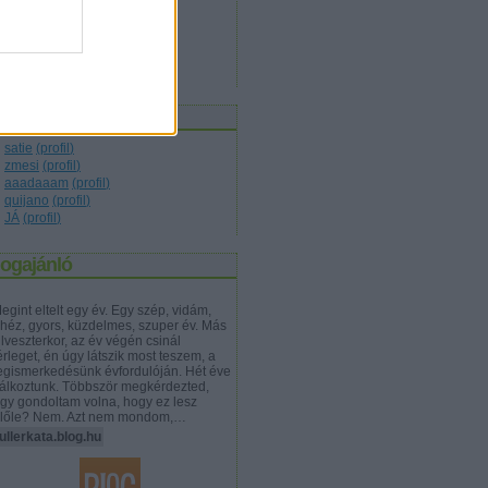
társadalom
(
17
)
technika
(
10
)
természet
(
8
)
tudomány
(
19
)
világ
(
7
)
zerzők
satie
(
profil
)
zmesi
(
profil
)
aaadaaam
(
profil
)
quijano
(
profil
)
JÁ
(
profil
)
logajánló
gint eltelt egy év. Egy szép, vidám,
héz, gyors, küzdelmes, szuper év. Más
ilveszterkor, az év végén csinál
rleget, én úgy látszik most teszem, a
gismerkedésünk évfordulóján. Hét éve
lálkoztunk. Többször megkérdezted,
gy gondoltam volna, hogy ez lesz
lőle? Nem. Azt nem mondom,…
llerkata.blog.hu