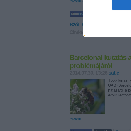
tovább »
Szólj hozzá!
Címkék:
Aragónia
Zöld Európ
Barcelonai kutatás 
problémájáról
2014.07.30. 13:26
satie
Több forrás, 
UAB (Barcelo
hatásáról a p
egyik legfon
tovább »