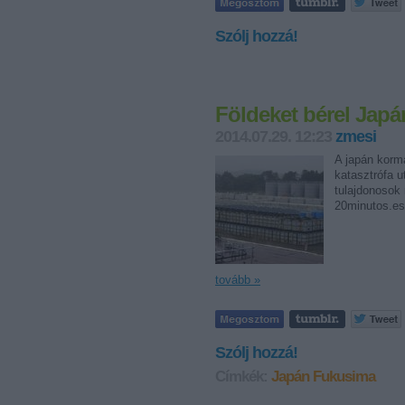
Szólj hozzá!
Földeket bérel Japá
2014.07.29. 12:23
zmesi
A japán korm
katasztrófa u
tulajdonosok 
20minutos.es
tovább »
Szólj hozzá!
Címkék:
Japán
Fukusima