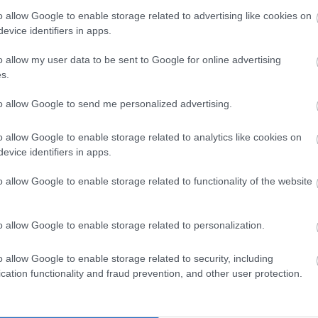
sz
sz
o allow Google to enable storage related to advertising like cookies on
sz
evice identifiers in apps.
(
1
)
Sz
tá
o allow my user data to be sent to Google for online advertising
(
6
)
tit
s.
em
Tetszik
0
tü
Va
to allow Google to send me personalized advertising.
(
1
)
vi
ország
Madrid
Andalúzia
Katalónia
Aragónia
Wi
o allow Google to enable storage related to analytics like cookies on
Za
Zö
evice identifiers in apps.
Cí
o allow Google to enable storage related to functionality of the website
Ro
s Zaragozában
o allow Google to enable storage related to personalization.
i és nemzetközi források számolnak (pl.: Guardian) be az
elkészült jelentéséről, ami az elmúlt 15 éves vízmegtakarítási
 számol be Spanyolország egyik legjelentősebb nemzetközi
o allow Google to enable storage related to security, including
al rendelkező városában, az Ebro menti Zaragozában.…
cation functionality and fraud prevention, and other user protection.