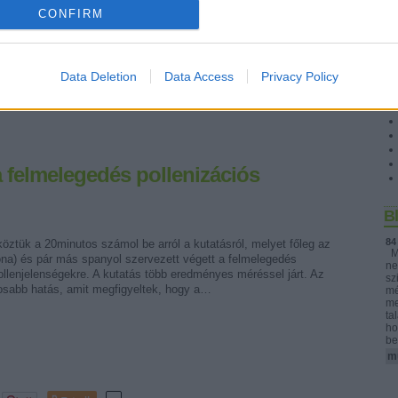
CONFIRM
Tetszik
0
Data Deletion
Data Access
Privacy Policy
S
a
a felmelegedés pollenizációs
B
84
köztük a 20minutos számol be arról a kutatásról, melyet főleg az
Me
na) és pár más spanyol szervezett végett a felmelegedés
ne
ollenjelenségekre. A kutatás több eredményes méréssel járt. Az
sz
tosabb hatás, amit megfigyeltek, hogy a…
mé
me
ta
ho
be
mu