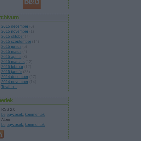
rchívum
2015 december
(
6
)
2015 november
(
1
)
2015 október
(
7
)
2015 szeptember
(
14
)
2015 június
(
5
)
2015 május
(
4
)
2015 április
(
8
)
2015 március
(
12
)
2015 február
(
12
)
2015 január
(
23
)
2014 december
(
27
)
2014 november
(
14
)
Tovább
...
eedek
RSS 2.0
bejegyzések
,
kommentek
Atom
bejegyzések
,
kommentek