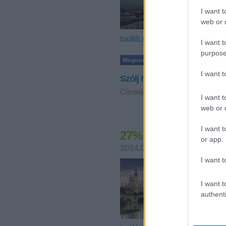
I want t
web or d
tovább »
I want t
purpose
I want 
Szólj hozzá!
Címkék:
tűz
Valencia
Spanyol
I want t
web or d
I want t
27% vízmegtakarítá
or app.
2014.08.01. 10:49
satie
I want t
Spanyol haza
ECODES most 
programjáról
I want t
kapcsolatokk
authenti