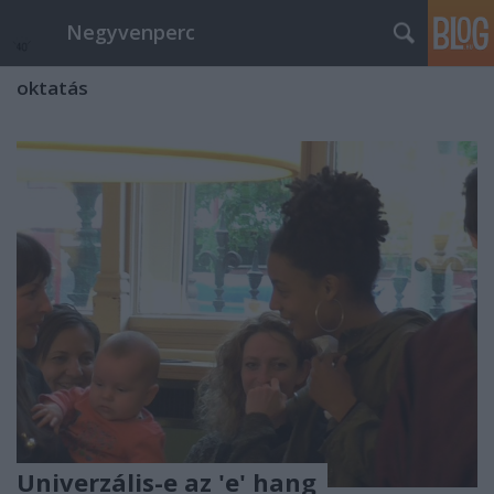
Negyvenperc
oktatás
Univerzális-e az 'e' hang