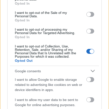
prédáját egészben,…
grant or deny consent to Google and its third-party tags to
Opted In
use your data for below specified purposes in below Google
consent section.
Megalakult a Független
I want to opt-out of the Sale of my
Personal Data.
Diákparlament
Opted In
satie
•
2014. november 17.
0
I want to opt-out of processing my
Personal Data for Targeted Advertising.
Opted In
BUDAPEST, 2014. november 15., 18:30 2015.
november 15-én, Budapesten a Kürt Gimnáziumban
I want to opt-out of Collection, Use,
Retention, Sale, and/or Sharing of my
18:30-kor sikeresen lezárult a Független
Personal Data that Is Unrelated with the
Purposes for which it was collected.
Diákparlament alakuló plenáris ülése. Ezzel a
Opted Out
történelmileg is legjobb magyar diákhagyományok
indultak újjá. Történelmi esemény színhelye volt
Google consents
2015.…
I want to allow Google to enable storage
related to advertising like cookies on web or
LibreOffice 4.3
device identifiers in apps.
satie
•
2014. augusztus 01.
0
I want to allow my user data to be sent to
Google for online advertising purposes.
Megjelent a teljesen ISO OpenDocument Formátum -