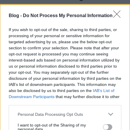
satie
•
2015. október 13.
0
Blog -
Do Not Process My Personal Information
Nick Enfield nyelvész igNobel-díjat kapott a
kérdésért. A 2 évvel ezelőtti kutatást úgy írta le, hogy
If you wish to opt-out of the sale, sharing to third parties, or
az 'eh' szócska több keleti, akár távol-keleti nyelvben
processing of your personal or sensitive information for
is hasonlóan érdeklődést, figyelemfelkeltést hoz
targeted advertising by us, please use the below opt-out
létre. A nyelvészet komolyan foglalkozik a kérdéssel,
section to confirm your selection. Please note that after your
az eddigi alapos…
opt-out request is processed you may continue seeing
interest-based ads based on personal information utilized by
A kis herceg 1. - szabad fordítás
us or personal information disclosed to third parties prior to
fejezetenként
your opt-out. You may separately opt-out of the further
disclosure of your personal information by third parties on the
satie
•
2015. január 01.
0
IAB’s list of downstream participants. This information may
also be disclosed by us to third parties on the
IAB’s List of
Downstream Participants
that may further disclose it to other
Antoine de Saint-Exupéry:A kis hercegI. fejezet 6
third parties.
évesen egy "Igaz történetek" című, őserdőkről szóló
könyvben láttam egy nagyszerű képet. Egy boa
Please note that this website/app uses one or more Google
Personal Data Processing Opt Outs
kígyót ábrázolt, amely lenyel egy állatot. Íme a rajz
services and may gather and store information including but
másolata. Ez a felirat volt a könyvben: "A boa
not limited to your visit or usage behaviour. You may click to
I want to opt-out of the Sharing of my
personal data.