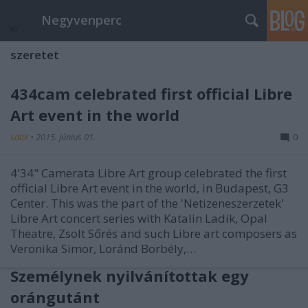
Negyvenperc
szeretet
434cam celebrated first official Libre
Art event in the world
satie
•
2015. június 01.
0
4'34" Camerata Libre Art group celebrated the first
official Libre Art event in the world, in Budapest, G3
Center. This was the part of the 'Netizeneszerzetek'
Libre Art concert series with Katalin Ladik, Opal
Theatre, Zsolt Sőrés and such Libre art composers as
Veronika Simor, Loránd Borbély,…
Személynek nyilvánítottak egy
orángutánt