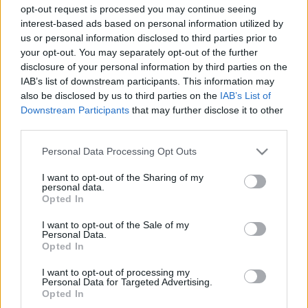
opt-out request is processed you may continue seeing
Közvetlen IP-hívás a következő
interest-based ads based on personal information utilized by
us or personal information disclosed to third parties prior to
Firefoxban
your opt-out. You may separately opt-out of the further
satie
•
2014. október 17.
0
disclosure of your personal information by third parties on the
IAB’s list of downstream participants. This information may
also be disclosed by us to third parties on the
IAB’s List of
A Mozilla a november végén megjelenő következő
Downstream Participants
that may further disclose it to other
Firefox változattól közvetlen IP hang és/vagy
third parties.
videóhívást tesz lehetővé mindenki számára, akinek
számítógépén vagy telefonján gyárilag ott van, vagy
Please note that this website/app uses one or more Google
Personal Data Processing Opt Outs
a klasszikus piactérről kiválasztotta a nyílt forrású
services and may gather and store information including but
és ingyenes,…
not limited to your visit or usage behaviour. You may click to
I want to opt-out of the Sharing of my
personal data.
grant or deny consent to Google and its third-party tags to
Opted In
use your data for below specified purposes in below Google
Rendíthetetlenül folytatja a
consent section.
I want to opt-out of the Sale of my
prekolumbiánus kutatást a spanyol
Personal Data.
Opted In
barlangász
I want to opt-out of processing my
satie
•
2014. október 01.
0
Personal Data for Targeted Advertising.
Opted In