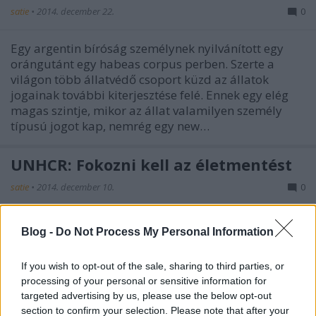
satie
•
2014. december 22.
0
Egy argentin bíróság személynek nyilvánított egy
orángutánt egy habeas corpus perben. Szerte a
világon több állatvédő csoport küzd az állatok
jogainak további kiterjesztése felé. Ennek egy elég
magas szintje, mikor az állat valamilyen személy
típusú jogot kap, nemrég egy new…
UNHCR: Fokozni kell az életmentést
satie
•
2014. december 10.
0
Az ENSZ Menekültügyi Főbiztossága, angol
Blog -
Do Not Process My Personal Information
rövidítéssel UNHCR, közzétette éves jelentését, írta
meg a világsajtó. Mint ismeretes, mint a szíriai
If you wish to opt-out of the sale, sharing to third parties, or
polgárháború, mind az afrikai helyzet miatt a
processing of your personal or sensitive information for
legtöbb ember, aki hazájából menekülni kényszerül,
targeted advertising by us, please use the below opt-out
a Földközi-tengeren át érkezik…
section to confirm your selection. Please note that after your