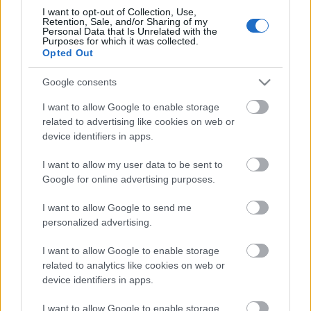
Rendkívüli elkötelezett a 44 éves Cecilio López
I want to opt-out of Collection, Use,
Retention, Sale, and/or Sharing of my
Sanchez spanyol barlangász Peruban, aki egy
Personal Data that Is Unrelated with the
baleset után mentettek ki. A kutató a Kolumbusz
Purposes for which it was collected.
előtti ősi és még ősibb civilizációk nyomait kutatja a
Opted Out
perui barlangokban. Az Intimachay barlangban 5
Google consents
méteres zuhanásban csigolyatörést…
I want to allow Google to enable storage
Titokazatos gejzírek az Európán
related to advertising like cookies on web or
device identifiers in apps.
satie
•
2014. szeptember 08.
0
I want to allow my user data to be sent to
Google for online advertising purposes.
Titokzatoskodnak a gejzírek az Európán - írta meg
többek közt a 20minutos. Az elmúlt években erősen
I want to allow Google to send me
nőtt az érdeklődés a Jupiter e holdja iránt, mióta a
personalized advertising.
kutatások arra utalnak, hogy felszíne alatt
gejzírekben kitörő víz lehet. A Hubble űrtávcső
I want to allow Google to enable storage
azonban azt figyelte meg, hogy…
related to analytics like cookies on web or
device identifiers in apps.
FreshCode.club - újra elérhetők a
I want to allow Google to enable storage