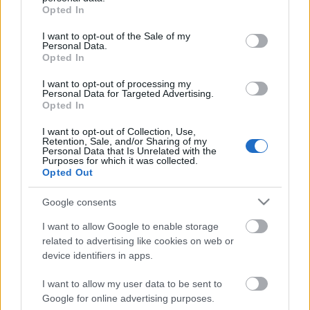
prédáját egészben,…
grant or deny consent to Google and its third-party tags to
Opted In
use your data for below specified purposes in below Google
consent section.
Megalakult a Független
I want to opt-out of the Sale of my
Personal Data.
Diákparlament
Opted In
satie
•
2014. november 17.
0
I want to opt-out of processing my
Personal Data for Targeted Advertising.
Opted In
BUDAPEST, 2014. november 15., 18:30 2015.
november 15-én, Budapesten a Kürt Gimnáziumban
I want to opt-out of Collection, Use,
Retention, Sale, and/or Sharing of my
18:30-kor sikeresen lezárult a Független
Personal Data that Is Unrelated with the
Purposes for which it was collected.
Diákparlament alakuló plenáris ülése. Ezzel a
Opted Out
történelmileg is legjobb magyar diákhagyományok
indultak újjá. Történelmi esemény színhelye volt
Google consents
2015.…
I want to allow Google to enable storage
related to advertising like cookies on web or
LibreOffice 4.3
device identifiers in apps.
satie
•
2014. augusztus 01.
0
I want to allow my user data to be sent to
Google for online advertising purposes.
Megjelent a teljesen ISO OpenDocument Formátum -