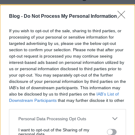
satie
•
2015. október 13.
0
Blog -
Do Not Process My Personal Information
Nick Enfield nyelvész igNobel-díjat kapott a
kérdésért. A 2 évvel ezelőtti kutatást úgy írta le, hogy
If you wish to opt-out of the sale, sharing to third parties, or
az 'eh' szócska több keleti, akár távol-keleti nyelvben
processing of your personal or sensitive information for
is hasonlóan érdeklődést, figyelemfelkeltést hoz
targeted advertising by us, please use the below opt-out
létre. A nyelvészet komolyan foglalkozik a kérdéssel,
section to confirm your selection. Please note that after your
az eddigi alapos…
opt-out request is processed you may continue seeing
interest-based ads based on personal information utilized by
A kis herceg 1. - szabad fordítás
us or personal information disclosed to third parties prior to
fejezetenként
your opt-out. You may separately opt-out of the further
disclosure of your personal information by third parties on the
satie
•
2015. január 01.
0
IAB’s list of downstream participants. This information may
also be disclosed by us to third parties on the
IAB’s List of
Downstream Participants
that may further disclose it to other
Antoine de Saint-Exupéry:A kis hercegI. fejezet 6
third parties.
évesen egy "Igaz történetek" című, őserdőkről szóló
könyvben láttam egy nagyszerű képet. Egy boa
Please note that this website/app uses one or more Google
Personal Data Processing Opt Outs
kígyót ábrázolt, amely lenyel egy állatot. Íme a rajz
services and may gather and store information including but
másolata. Ez a felirat volt a könyvben: "A boa
not limited to your visit or usage behaviour. You may click to
I want to opt-out of the Sharing of my
personal data.