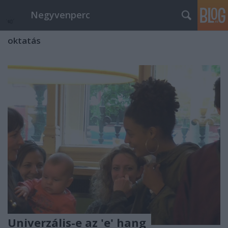
Negyvenperc
oktatás
Univerzális-e az 'e' hang