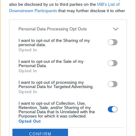
also be disclosed by us to third parties on the
IAB’s List of
82 évnyi fáradhatatlan egyeztetés után megjelent a
Downstream Participants
that may further disclose it to other
third parties.
tragikus sorsú, zseniális spanyol avantgarde
művésznő Marga Gil naplója. A kiemelkedő
Please note that this website/app uses one or more Google
Personal Data Processing Opt Outs
szobrásznő, illusztrátor és összművész alig 8
services and may gather and store information including but
hónappal élte túl, hogy reménytelenül beleszeretett
not limited to your visit or usage behaviour. You may click to
I want to opt-out of the Sharing of my
a nyugat-andalúz Huelvából származó,…
personal data.
grant or deny consent to Google and its third-party tags to
Opted In
use your data for below specified purposes in below Google
OHCHR segítség a latin-amerikai
consent section.
I want to opt-out of the Sale of my
Personal Data.
nőgyilkosságok ellen
Opted In
satie
•
2014. augusztus 28.
0
I want to opt-out of processing my
Personal Data for Targeted Advertising.
Opted In
Az ENSZ Emberi Jogi Főbiztossága egy modell
protokollt (PDF) adott ki jelenleg elsősorban a latin-
I want to opt-out of Collection, Use,
Retention, Sale, and/or Sharing of my
amerikai joghatóságok számára a nemzetközi
Personal Data that Is Unrelated with the
szinten leginkább a térséget sújtó nőgyilkosságok
Purposes for which it was collected.
Opted Out
sikeres felelősségre vonásaiért. Ezeknek a
bűncselekményeknek összetett, gyakran…
Google consents
CONFIRM