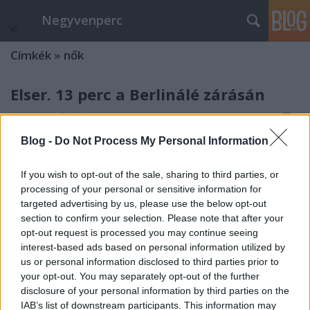
Negyvenperc
Címkék
»
nők
Elser. 13 perc a Berlinálé zárásán
satie
•
2015. február 13.
0
Blog -
Do Not Process My Personal Information
A Cannes-i után talán a világ második legrangosabb
filmművészeti seregszemléje, az Aranymedvét is
If you wish to opt-out of the sale, sharing to third parties, or
átadó Berlinale zárásához közeledve mutatták be az
processing of your personal or sensitive information for
Elser cím filmet, írta meg többek közt a 20minutos. A
targeted advertising by us, please use the below opt-out
versenyen kívüli film a Hitler elleni korai
section to confirm your selection. Please note that after your
merényletről szól. E közben…
opt-out request is processed you may continue seeing
interest-based ads based on personal information utilized by
82 év után megjelent Marga Gil
us or personal information disclosed to third parties prior to
naplója
your opt-out. You may separately opt-out of the further
disclosure of your personal information by third parties on the
satie
•
2015. január 28.
0
IAB’s list of downstream participants. This information may