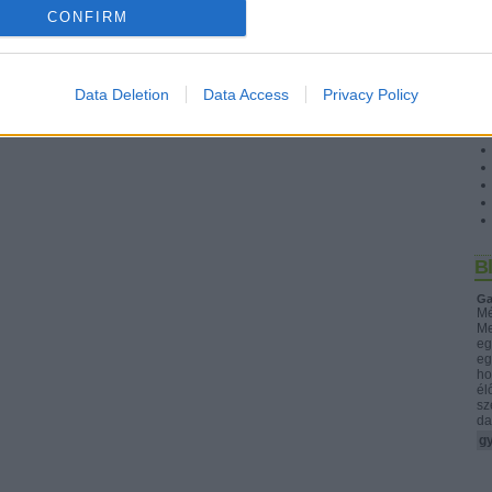
CONFIRM
Data Deletion
Data Access
Privacy Policy
S
B
Ga
Mé
Me
eg
eg
ho
él
sz
da
gy