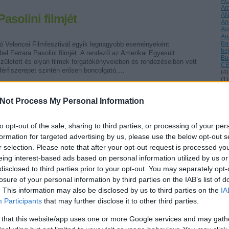
A
Am
A
asolini filmjét
An
Ar
Au
Ba
ó Velencei Filmfesztivál egyik legnagyobb eseményeként
be
el Ferrara Pasolini filmjét. A rendező az Amerikai Egyesült
Bu
zületett és olyan filmek forgatókönyveieben és rendezéseiben vett
CE
 férfiszerepet szintén erősen boncolgató,…
(
4
)
(
1
)
Da
Dé
Not Process My Personal Information
di
(
1
)
éle
(
1
)
to opt-out of the sale, sharing to third parties, or processing of your per
Eu
Tetszik
0
formation for targeted advertising by us, please use the below opt-out s
fi
tel
r selection. Please note that after your opt-out request is processed y
fri
eing interest-based ads based on personal information utilized by us or
ga
Gö
művészet
költészet
filmművészet
Róma
disclosed to third parties prior to your opt-out. You may separately opt-
Gu
losure of your personal information by third parties on the IAB’s list of
ha
Ho
. This information may also be disclosed by us to third parties on the
IA
Hu
Participants
that may further disclose it to other third parties.
Hu
SÜTI BEÁLLÍTÁSOK MÓDOSÍTÁSA
inv
Is
 that this website/app uses one or more Google services and may gath
(
2
)