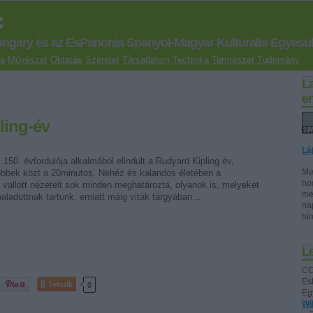
c
ungary és az EsPanonia Spanyol-Magyar Kulturális Egyesül
ra
Művészet
Oktatás
Szeretet
Társadalom
Technika
Természet
Tudomány
L
e
ling-év
Lá
150. évfordulója alkalmából elindult a Rudyard Kipling év,
Me
öbbek közt a 20minutos. Nehéz és kalandos életében a
ho
 vallott nézeteit sok minden meghatározta, olyanok is, melyeket
me
ladottnak tartunk, emiatt máig viták tárgyában…
na
hí
Le
CC
Es
Tetszik
0
Eg
Wi