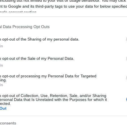
including but not limited to your visit or usage behaviour. You may click 
Kas
ké
 to Google and its third-party tags to use your data for below specifi
ké
ogle consent section.
köl
kri
ör
(
1
)
l Data Processing Opt Outs
Le
Li
Lyf
o opt-out of the Sharing of my personal data.
Ma
ma
In
Me
(
1
)
mű
o opt-out of the Sale of my Personal Data.
(
3
)
Ni
In
fo
Ol
to opt-out of processing my Personal Data for Targeted
Or
ing.
(
1
)
Pa
In
pol
so
o opt-out of Collection, Use, Retention, Sale, and/or Sharing
ps
ersonal Data that Is Unrelated with the Purposes for which it
re
lected.
(
1
)
ce
Out
ka
(
1
)
sz
consents
sz