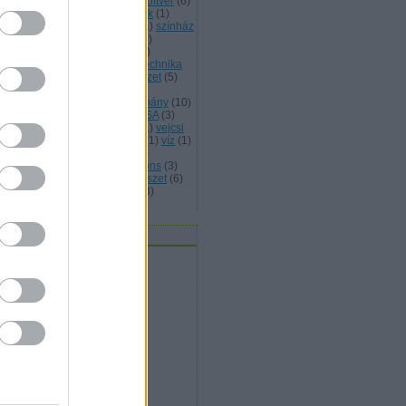
abad művészet
(
25
)
szabad szoftver
(
6
)
abad zene
(
5
)
szellemi temékek
(
1
)
erelem
(
1
)
szeretet
(
4
)
sziget
(
1
)
színház
színművészet
(
1
)
Szlovákia
(
1
)
lovénia
(
1
)
születés
(
1
)
tánc
(
4
)
nccirkusz
(
2
)
társadalom
(
12
)
technika
telefon
(
2
)
Tenerife
(
1
)
természet
(
5
)
kosított levelezés
(
1
)
történelmi
lékezet
(
1
)
Toulouse
(
1
)
tudomány
(
10
)
ntetés
(
1
)
tűz
(
1
)
UNHCR
(
2
)
USA
(
3
)
lencia
(
6
)
Varsó
(
1
)
védelem
(
1
)
vejcsi
Velence
(
1
)
világ
(
3
)
Visztula
(
1
)
víz
(
1
)
zuális művészetek
(
22
)
VoIP
(
2
)
kimedia
(
2
)
WIkimedia Commons
(
3
)
ragoza
(
4
)
zene
(
4
)
zeneművészet
(
6
)
ld Európa
(
2
)
zöld gazdaság
(
3
)
mkefelhő
vatok / Kategóriák
civil
(
4
)
egészség
(
2
)
expressz
(
32
)
gazdaság
(
11
)
hétvége
(
1
)
jog
(
34
)
kultúra
(
71
)
művészet
(
96
)
oktatás
(
5
)
szeretet
(
9
)