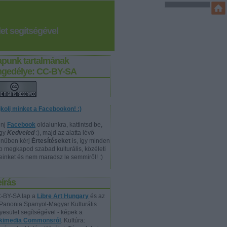
et segítségével
apunk tartalmának
ngedélye: CC-BY-SA
jkolj minket a Facebookon! :)
nj
Facebook
oldalunkra, kattintsd be,
gy
Kedveled
:), majd az alatta lévő
nüben kérj
Értesítéseket
is, így minden
p megkapod szabad kulturális, közéleti
reinket és nem maradsz le semmiről! :)
írás
-BY-SA lap a
Libre Art Hungary
és az
Panonia Spanyol-Magyar Kulturális
yesület segítségével - képek a
kimedia Commonsról
. Kultúra: