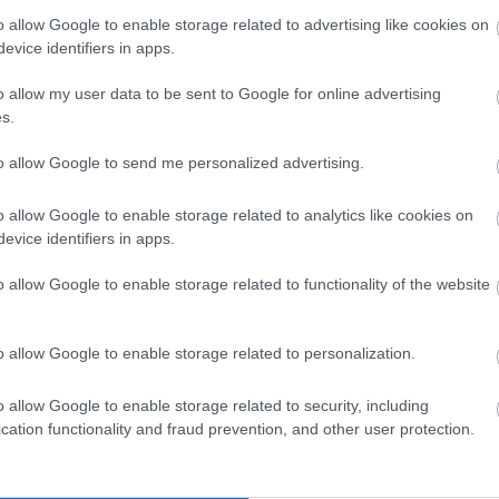
sz
sz
o allow Google to enable storage related to advertising like cookies on
sz
evice identifiers in apps.
(
1
)
Sz
tá
o allow my user data to be sent to Google for online advertising
(
6
)
tit
s.
em
tü
Va
to allow Google to send me personalized advertising.
(
1
)
vi
Wi
o allow Google to enable storage related to analytics like cookies on
Za
Zö
evice identifiers in apps.
Cí
o allow Google to enable storage related to functionality of the website
Ro
o allow Google to enable storage related to personalization.
o allow Google to enable storage related to security, including
cation functionality and fraud prevention, and other user protection.