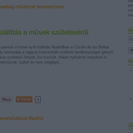
mű
ké
badság
művészet
humanizmus
no
ben
K
kiállítás a művek születéséről
pensar címmel nyílt kiállítás Madridban a Circulo de las Bellas
ly bemutatja a nagyon koncentrált szellemi tevékenységet igénylő
ikus születési helyeit, kis kuckóit. Habár nyilvános helyeken is
Fr
emekművek, tudott és nem meglepő,…
Tetszik
0
eneművészet
Madrid
C