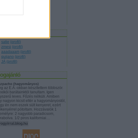
társadalom
(
17
)
technika
(
10
)
természet
(
8
)
tudomány
(
19
)
világ
(
7
)
zerzők
satie
(
profil
)
zmesi
(
profil
)
aaadaaam
(
profil
)
quijano
(
profil
)
JÁ
(
profil
)
logajánló
zpacho (hagyományos)
g az E.Á.-okban készítettem többször.
xikói barátainktól tanultam. Igen
yszerű leves. Főzés nélküli. Amiben
y nagyon kicsit eltér a hagyományostól,
gy én nem eszek sült kenyeret, ezért
őkenyérrel pótoltam. Hozzávalók 1
emélyre: 2 nagyobb paradicsom,
rabolva. 1/2 piros kaliforniai…
ogyirral.blog.hu