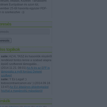
vészet, oktatás; Közélet: Társadalmi
rdések Európában és azon túl,
vember 25-től havonta egyszer PDF-
 is szerkesztve :-))
eresés
iss topikok
satie:
AZ AI, TASZ és hasonlók részéről
rendkívül fontos lenne a szabad alapra
épülő szoftverek támogatás...
(
2014.11.21. 08:01
)
Az AI és az EFF is
támogatja a nyílt forrású Dekekt
szoftvert
satie:
Y Es Legal! :)
todoscontraelcanon.es/ :)
(
2014.09.18.
13:47
)
Az EU általános állásfoglalást
hozhat a magáncélú másolásról
ímkék