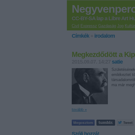
Negyvenper
CC-BY-SA lap a Libre Art H
Civil
Expressz
Gazdaság
Jog
Kultú
Címkék
»
irodalom
Megkezdődött a Kip
2015.09.07. 14:27
satie
Születésének 
emlékeztet t
társadalomról
ma már megha
tovább »
Szólj hozzá!