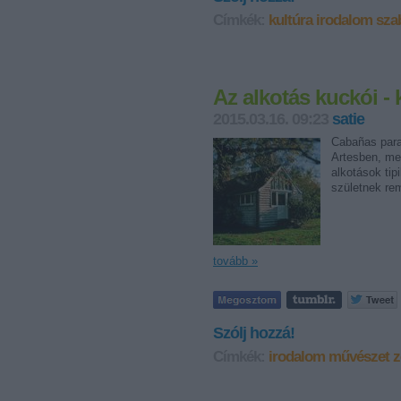
Címkék:
kultúra
irodalom
sza
Az alkotás kuckói - 
2015.03.16. 09:23
satie
Cabañas para 
Artesben, me
alkotások tip
születnek r
tovább »
Szólj hozzá!
Címkék:
irodalom
művészet
z