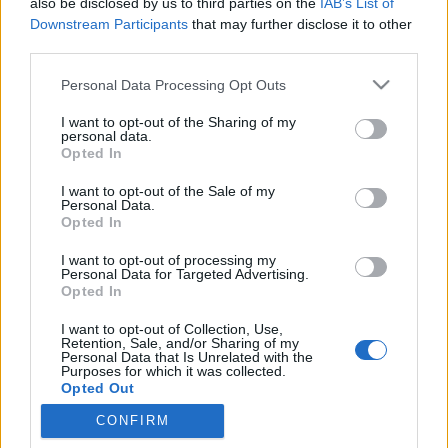
also be disclosed by us to third parties on the
IAB’s List of
Downstream Participants
that may further disclose it to other
A Közép-Európában valaha volt legátfogóbb francia
third parties.
XIX. századi festőművészeti kiállítás nyílik Bécsben,
az Albertina múzeumban. A D'Orsay múzeum 130
Please note that this website/app uses one or more Google
Personal Data Processing Opt Outs
képes exkluzív válogatása most először hagyja el
services and may gather and store information including but
Franciaországot. Az eseményen többek között Degas,
not limited to your visit or usage behaviour. You may click to
I want to opt-out of the Sharing of my
personal data.
grant or deny consent to Google and its third-party tags to
Cézanne, Moreau és…
Opted In
use your data for below specified purposes in below Google
consent section.
I want to opt-out of the Sale of my
Toulouse-Lautrec 150 Bécsben
Personal Data.
Opted In
satie
•
2015. január 14.
0
I want to opt-out of processing my
Personal Data for Targeted Advertising.
25-éig látható Bécsben a Toulouse-Lautrec (1864-
Opted In
1901) születésének 150. évfordulója alkalmából
összeállított átfogó kiállítás, írta meg többek közt a
I want to opt-out of Collection, Use,
Retention, Sale, and/or Sharing of my
20minutos. A híres és fejlődő délnyugat-
Personal Data that Is Unrelated with the
franciaországi nagyváros grófi családjának szülötte
Purposes for which it was collected.
Opted Out
sajnálatosan igen…
CONFIRM
Google consents