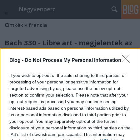
Negyvenperc
Címkék
»
francia
Bach 330 - Libre art - megjelentek az
első videók
Blog -
Do Not Process My Personal Information
satie
•
2015. március 31.
0
If you wish to opt-out of the sale, sharing to third parties, or
A Libre art mozgalom keretében megjelentek az első
processing of your personal or sensitive information for
Bach 330 videók. A felvételek egyben közös alapot
targeted advertising by us, please use the below opt-out
jelentenek a 2015 2. felében és 2016 márciusáig
section to confirm your selection. Please note that after your
esedékes Bach 330 és Bartók projektek közhasznú, új
opt-out request is processed you may continue seeing
kulturális értékeinek közzétételi felületéhez.
interest-based ads based on personal information utilized by
Ugyanakkor már Húsvét…
us or personal information disclosed to third parties prior to
your opt-out. You may separately opt-out of the further
Átfogó francia kiállítás Bécsben
disclosure of your personal information by third parties on the
IAB’s list of downstream participants. This information may
satie
•
2015. február 09.
0