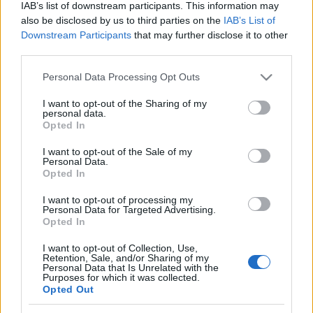
IAB’s list of downstream participants. This information may
energia Európában
also be disclosed by us to third parties on the
IAB’s List of
Downstream Participants
that may further disclose it to other
satie
•
2015. október 08.
0
third parties.
Habár mintegy 30 éven belül a napenergiát várják
Please note that this website/app uses one or more Google
Personal Data Processing Opt Outs
világszinten a legolcsóbbnak, jelenleg azonban a
services and may gather and store information including but
szélenergia vált azzá. Több forrás, többek között a
not limited to your visit or usage behaviour. You may click to
I want to opt-out of the Sharing of my
personal data.
Slashdot is beszámolt arról vezető hírügynökségek
grant or deny consent to Google and its third-party tags to
Opted In
alapján, hogy Európában, az Egyesült Királyságban
use your data for below specified purposes in below Google
és a kontinens…
consent section.
I want to opt-out of the Sale of my
Personal Data.
27% vízmegtakarítás Zaragozában
Opted In
satie
•
2014. augusztus 01.
0
I want to opt-out of processing my
Personal Data for Targeted Advertising.
Opted In
Spanyol hazai és nemzetközi források számolnak
I want to opt-out of Collection, Use,
(pl.: Guardian) be az ECODES most elkészült
Retention, Sale, and/or Sharing of my
jelentéséről, ami az elmúlt 15 éves vízmegtakarítási
Personal Data that Is Unrelated with the
Purposes for which it was collected.
programjáról számol be Spanyolország egyik
Opted Out
legjelentősebb nemzetközi kapcsolatokkal