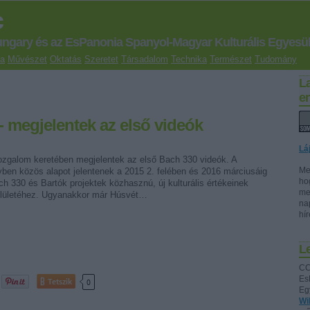
c
ungary és az EsPanonia Spanyol-Magyar Kulturális Egyesül
ra
Művészet
Oktatás
Szeretet
Társadalom
Technika
Természet
Tudomány
L
e
 - megjelentek az első videók
Lá
mozgalom keretében megjelentek az első Bach 330 videók. A
Me
yben közös alapot jelentenek a 2015 2. felében és 2016 márciusáig
ho
 330 és Bartók projektek közhasznú, új kulturális értékeinek
me
felületéhez. Ugyanakkor már Húsvét…
na
hí
Le
CC
Es
Tetszik
0
Eg
Wi