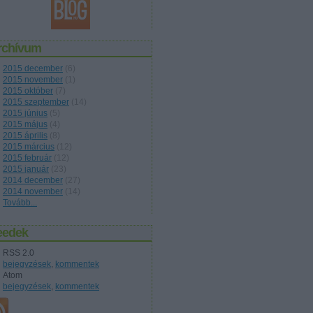
rchívum
2015 december
(
6
)
2015 november
(
1
)
2015 október
(
7
)
2015 szeptember
(
14
)
2015 június
(
5
)
2015 május
(
4
)
2015 április
(
8
)
2015 március
(
12
)
2015 február
(
12
)
2015 január
(
23
)
2014 december
(
27
)
2014 november
(
14
)
Tovább
...
eedek
RSS 2.0
bejegyzések
,
kommentek
Atom
bejegyzések
,
kommentek