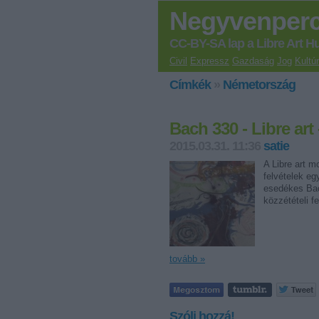
Negyvenper
CC-BY-SA lap a Libre Art H
Civil
Expressz
Gazdaság
Jog
Kultú
Címkék
»
Németország
Bach 330 - Libre art
2015.03.31. 11:36
satie
A Libre art 
felvételek eg
esedékes Bach
közzétételi 
tovább »
Szólj hozzá!