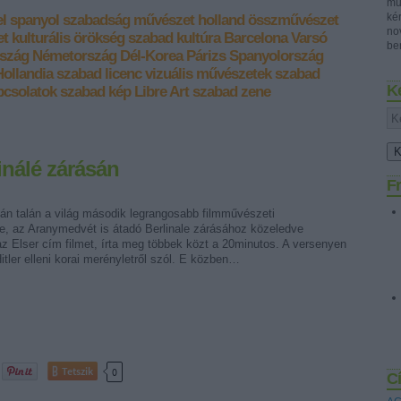
mű
ké
l
spanyol
szabadság
művészet
holland
összművészet
no
et
kulturális örökség
szabad kultúra
Barcelona
Varsó
ben
rszág
Németország
Dél-Korea
Párizs
Spanyolország
Hollandia
szabad licenc
vizuális művészetek
szabad
K
pcsolatok
szabad kép
Libre Art
szabad zene
linálé zárásán
Fr
tán talán a világ második legrangosabb filmművészeti
e, az Aranymedvét is átadó Berlinale zárásához közeledve
z Elser cím filmet, írta meg többek közt a 20minutos. A versenyen
 Hitler elleni korai merényletről szól. E közben…
Tetszik
0
C