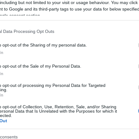
Kas
including but not limited to your visit or usage behaviour. You may click 
ké
vátország
Franciaország
Portugália
Litvánia
 to Google and its third-party tags to use your data for below specifi
ké
iprus
Málta
köl
ogle consent section.
kri
ör
(
1
)
Le
l Data Processing Opt Outs
Li
SÜTI BEÁLLÍTÁSOK MÓDOSÍTÁSA
Lyf
Ma
o opt-out of the Sharing of my personal data.
ma
In
Me
(
1
)
mű
(
3
)
o opt-out of the Sale of my Personal Data.
Ni
In
fo
Ol
Or
to opt-out of processing my Personal Data for Targeted
(
1
)
ing.
Pa
In
pol
so
ps
o opt-out of Collection, Use, Retention, Sale, and/or Sharing
re
ersonal Data that Is Unrelated with the Purposes for which it
(
1
)
lected.
ce
Out
ka
(
1
)
sz
sz
consents