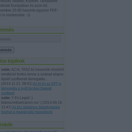
vészet, oktatás; Közélet: Társadalmi
rdések Európában és azon túl,
vember 25-től havonta egyszer PDF-
 is szerkesztve :-))
eresés
iss topikok
satie:
AZ AI, TASZ és hasonlók részéről
rendkívül fontos lenne a szabad alapra
épülő szoftverek támogatás...
(
2014.11.21. 08:01
)
Az AI és az EFF is
támogatja a nyílt forrású Dekekt
szoftvert
satie:
Y Es Legal! :)
todoscontraelcanon.es/ :)
(
2014.09.18.
13:47
)
Az EU általános állásfoglalást
hozhat a magáncélú másolásról
ímkék