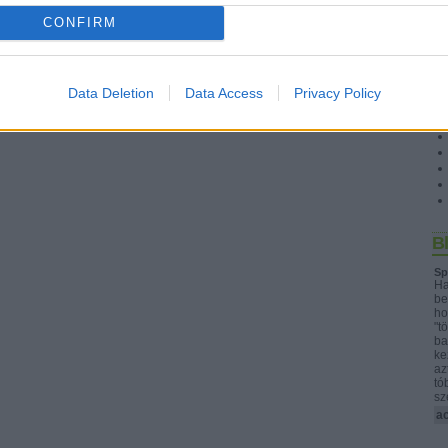
CONFIRM
Data Deletion
Data Access
Privacy Policy
S
B
Sp
Ha
be
ho
"t
ba
ke
az
tó
s
a