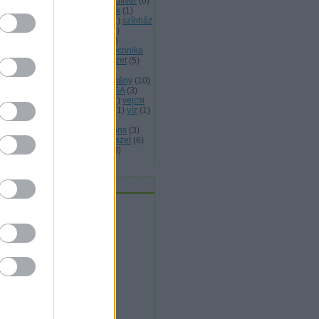
abad művészet
(
25
)
szabad szoftver
(
6
)
abad zene
(
5
)
szellemi temékek
(
1
)
erelem
(
1
)
szeretet
(
4
)
sziget
(
1
)
színház
színművészet
(
1
)
Szlovákia
(
1
)
lovénia
(
1
)
születés
(
1
)
tánc
(
4
)
nccirkusz
(
2
)
társadalom
(
12
)
technika
telefon
(
2
)
Tenerife
(
1
)
természet
(
5
)
kosított levelezés
(
1
)
történelmi
lékezet
(
1
)
Toulouse
(
1
)
tudomány
(
10
)
ntetés
(
1
)
tűz
(
1
)
UNHCR
(
2
)
USA
(
3
)
lencia
(
6
)
Varsó
(
1
)
védelem
(
1
)
vejcsi
Velence
(
1
)
világ
(
3
)
Visztula
(
1
)
víz
(
1
)
zuális művészetek
(
22
)
VoIP
(
2
)
kimedia
(
2
)
WIkimedia Commons
(
3
)
ragoza
(
4
)
zene
(
4
)
zeneművészet
(
6
)
ld Európa
(
2
)
zöld gazdaság
(
3
)
mkefelhő
vatok / Kategóriák
civil
(
4
)
egészség
(
2
)
expressz
(
32
)
gazdaság
(
11
)
hétvége
(
1
)
jog
(
34
)
kultúra
(
71
)
művészet
(
96
)
oktatás
(
5
)
szeretet
(
9
)