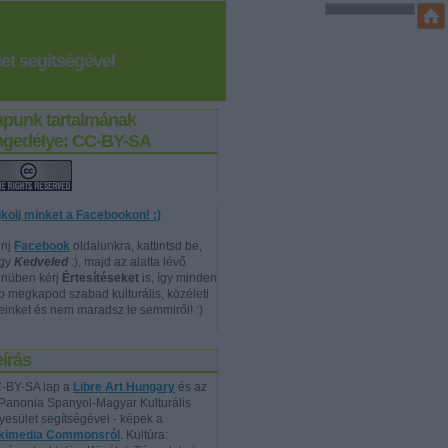
et segítségével
apunk tartalmának
ngedélye: CC-BY-SA
jkolj minket a Facebookon! :)
nj
Facebook
oldalunkra, kattintsd be,
gy
Kedveled
:), majd az alatta lévő
nüben kérj
Értesítéseket
is, így minden
p megkapod szabad kulturális, közéleti
reinket és nem maradsz le semmiről! :)
írás
-BY-SA lap a
Libre Art Hungary
és az
Panonia Spanyol-Magyar Kulturális
yesület segítségével - képek a
kimedia Commonsról
. Kultúra: