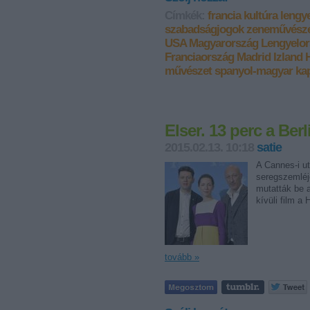
Címkék:
francia
kultúra
lengye
szabadságjogok
zeneművész
USA
Magyarország
Lengyelo
Franciaország
Madrid
Izland
művészet
spanyol-magyar ka
Elser. 13 perc a Ber
2015.02.13. 10:18
satie
A Cannes-i u
seregszemléj
mutatták be a
kívüli film a
tovább »