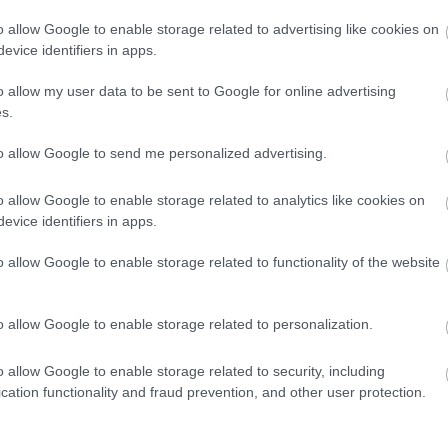
sz
sz
o allow Google to enable storage related to advertising like cookies on
sz
(
1
)
evice identifiers in apps.
Sz
tá
(
6
)
o allow my user data to be sent to Google for online advertising
tit
s.
em
tü
Va
to allow Google to send me personalized advertising.
(
1
)
vi
Wi
Za
o allow Google to enable storage related to analytics like cookies on
Zö
evice identifiers in apps.
Cí
Ro
o allow Google to enable storage related to functionality of the website
o allow Google to enable storage related to personalization.
o allow Google to enable storage related to security, including
cation functionality and fraud prevention, and other user protection.