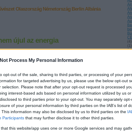
A
Am
űvészet
Olaszország
Németország
Berlin
Albánia
A
An
Ar
Au
Ba
be
Bu
CE
em újul az energia
(
4
)
(
1
)
Da
Dé
ése szerint megoszlik az EU klímaváltozás katasztrofális hatásai
di
Not Process My Personal Information
an, a nagy országok közül közül elsősorban Spanyolország és
(
1
)
 teljesítményromlása fontos, habár utóbbi teljesítménye az EU-n
éle
indig közepesnek mondható. A…
(
1
)
to opt-out of the sale, sharing to third parties, or processing of your per
Eu
fi
formation for targeted advertising by us, please use the below opt-out s
tel
r selection. Please note that after your opt-out request is processed y
fri
ga
eing interest-based ads based on personal information utilized by us or
Gö
disclosed to third parties prior to your opt-out. You may separately opt-
Gu
ha
losure of your personal information by third parties on the IAB’s list of
Tetszik
0
Ho
. This information may also be disclosed by us to third parties on the
IA
Hu
Hu
Participants
that may further disclose it to other third parties.
inv
Is
tok
zöld gazdaság
Olaszország
Magyarország
EU
 that this website/app uses one or more Google services and may gath
(
2
)
szág
Románia
Németország
Görögország
Dánia