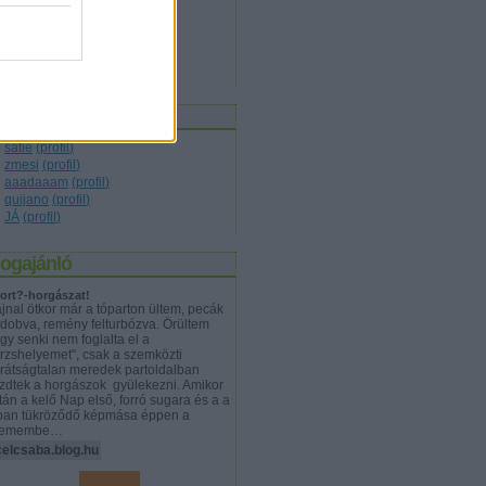
társadalom
(
17
)
technika
(
10
)
természet
(
8
)
tudomány
(
19
)
világ
(
7
)
zerzők
satie
(
profil
)
zmesi
(
profil
)
aaadaaam
(
profil
)
quijano
(
profil
)
JÁ
(
profil
)
logajánló
ort?-horgászat!
jnal ötkor már a tóparton ültem, pecák
dobva, remény felturbózva. Örültem
gy senki nem foglalta el a
örzshelyemet", csak a szemközti
rátságtalan meredek partoldalban
zdtek a horgászok gyülekezni. Amikor
tán a kelő Nap első, forró sugara és a a
ban tükröződő képmása éppen a
zemembe…
celcsaba.blog.hu