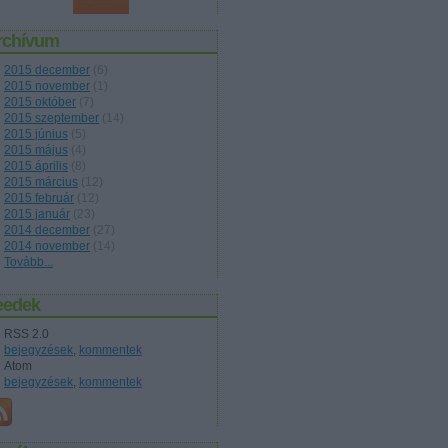
rchívum
2015 december
(
6
)
2015 november
(
1
)
2015 október
(
7
)
2015 szeptember
(
14
)
2015 június
(
5
)
2015 május
(
4
)
2015 április
(
8
)
2015 március
(
12
)
2015 február
(
12
)
2015 január
(
23
)
2014 december
(
27
)
2014 november
(
14
)
Tovább
...
eedek
RSS 2.0
bejegyzések
,
kommentek
Atom
bejegyzések
,
kommentek