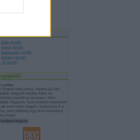
társadalom
(
17
)
technika
(
10
)
természet
(
8
)
tudomány
(
19
)
világ
(
7
)
zerzők
satie
(
profil
)
zmesi
(
profil
)
aaadaaam
(
profil
)
quijano
(
profil
)
JÁ
(
profil
)
logajánló
rs estére
r Engem nem orvos, hanem az élet
akított. Hagyott néhány foltot, és
rázdát is kreált az arcomon. Nem
dekel. Hagyom. Nem érdekel milyennek
t aki nem ismer engem. Számomra ő is
yan, mint sötétség egy üres veremben.
ria Dipán
riadipan.blog.hu