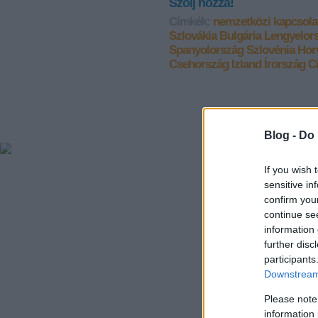
Szólj hozzá!
Címkék:
nemzetközi kapcsola
Szlovákia
Bulgária
Lengyelor
Spanyolország
Szlovénia
Hor
Csehország
Izland
Írország
C
Blog -
Do 
If you wish 
sensitive in
confirm you
continue se
information 
further disc
participants
Downstream 
Please note
information 