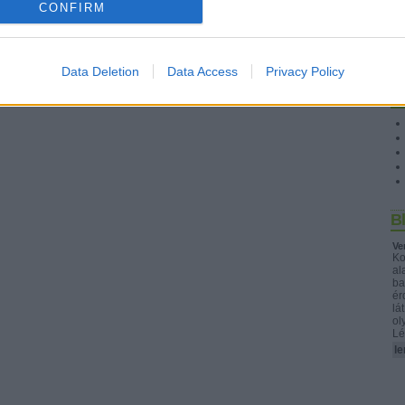
CONFIRM
Data Deletion
Data Access
Privacy Policy
S
B
Ve
Ko
al
ba
ér
lá
ol
Lé
le