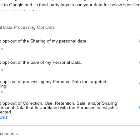
Kas
 to Google and its third-party tags to use your data for below specifi
ké
ké
ogle consent section.
köl
kri
ör
(
1
)
l Data Processing Opt Outs
Le
Li
Lyf
o opt-out of the Sharing of my personal data.
Ma
In
ma
Me
(
1
)
mű
o opt-out of the Sale of my Personal Data.
(
3
)
In
Ni
fo
Ol
to opt-out of processing my Personal Data for Targeted
Or
ing.
(
1
)
In
Pa
pol
so
o opt-out of Collection, Use, Retention, Sale, and/or Sharing
ps
ersonal Data that Is Unrelated with the Purposes for which it
re
lected.
(
1
)
Out
ce
ka
(
1
)
sz
consents
sz