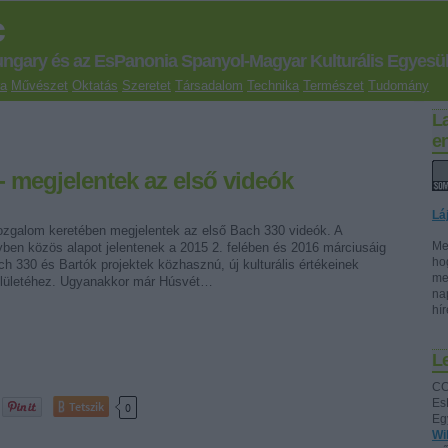
c
ungary és az EsPanonia Spanyol-Magyar Kulturális Egyesül
ra
Művészet
Oktatás
Szeretet
Társadalom
Technika
Természet
Tudomány
L
e
 - megjelentek az első videók
Lá
mozgalom keretében megjelentek az első Bach 330 videók. A
Me
yben közös alapot jelentenek a 2015 2. felében és 2016 márciusáig
ho
 330 és Bartók projektek közhasznú, új kulturális értékeinek
me
felületéhez. Ugyanakkor már Húsvét…
na
hí
Le
CC
Es
Tetszik
0
Eg
Wi