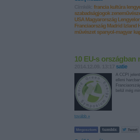
Címkék:
francia
kultúra
lengye
szabadságjogok
zeneművész
USA
Magyarország
Lengyelo
Franciaország
Madrid
Izland
művészet
spanyol-magyar ka
10 EU-s országban n
2014.12.09. 13:17
satie
A CCPI jelent
elleni harcb
Franciaország
belül még m
tovább »