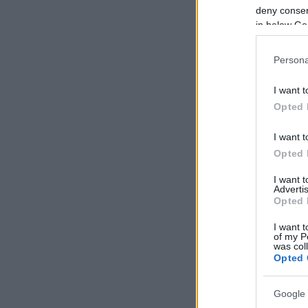
deny consent
in below Go
Persona
I want t
Opted 
I want t
Opted 
I want 
Advertis
Opted 
I want t
of my P
was col
Opted 
Google 