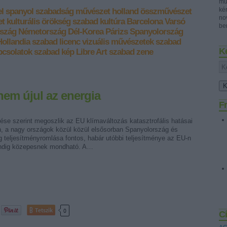
mű
ké
l
spanyol
szabadság
művészet
holland
összművészet
no
et
kulturális örökség
szabad kultúra
Barcelona
Varsó
ben
rszág
Németország
Dél-Korea
Párizs
Spanyolország
Hollandia
szabad licenc
vizuális művészetek
szabad
K
pcsolatok
szabad kép
Libre Art
szabad zene
em újul az energia
Fr
ése szerint megoszlik az EU klímaváltozás katasztrofális hatásai
an, a nagy országok közül közül elsősorban Spanyolország és
 teljesítményromlása fontos, habár utóbbi teljesítménye az EU-n
indig közepesnek mondható. A…
Tetszik
0
C