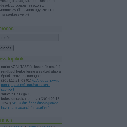
vészet, oktatás; Közélet: Társadalmi
rdések Európában és azon túl,
vember 25-től havonta egyszer PDF-
 is szerkesztve :-))
eresés
iss topikok
satie:
AZ AI, TASZ és hasonlók részéről
rendkívül fontos lenne a szabad alapra
épülő szoftverek támogatás...
(
2014.11.21. 08:01
)
Az AI és az EFF is
támogatja a nyílt forrású Dekekt
szoftvert
satie:
Y Es Legal! :)
todoscontraelcanon.es/ :)
(
2014.09.18.
13:47
)
Az EU általános állásfoglalást
hozhat a magáncélú másolásról
ímkék