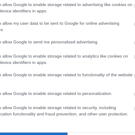
sz
o allow Google to enable storage related to advertising like cookies on
sz
sz
evice identifiers in apps.
(
1
)
Sz
tá
o allow my user data to be sent to Google for online advertising
(
6
)
s.
tit
em
tü
to allow Google to send me personalized advertising.
Va
(
1
)
vi
Wi
o allow Google to enable storage related to analytics like cookies on
Za
evice identifiers in apps.
Zö
Cí
o allow Google to enable storage related to functionality of the website
Ro
o allow Google to enable storage related to personalization.
o allow Google to enable storage related to security, including
cation functionality and fraud prevention, and other user protection.