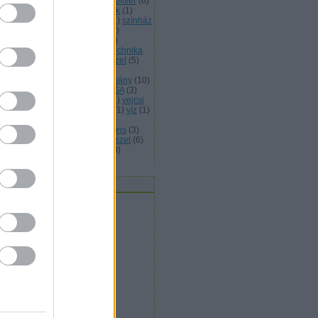
abad művészet
(
25
)
szabad szoftver
(
6
)
abad zene
(
5
)
szellemi temékek
(
1
)
erelem
(
1
)
szeretet
(
4
)
sziget
(
1
)
színház
színművészet
(
1
)
Szlovákia
(
1
)
lovénia
(
1
)
születés
(
1
)
tánc
(
4
)
nccirkusz
(
2
)
társadalom
(
12
)
technika
telefon
(
2
)
Tenerife
(
1
)
természet
(
5
)
kosított levelezés
(
1
)
történelmi
lékezet
(
1
)
Toulouse
(
1
)
tudomány
(
10
)
ntetés
(
1
)
tűz
(
1
)
UNHCR
(
2
)
USA
(
3
)
lencia
(
6
)
Varsó
(
1
)
védelem
(
1
)
vejcsi
Velence
(
1
)
világ
(
3
)
Visztula
(
1
)
víz
(
1
)
zuális művészetek
(
22
)
VoIP
(
2
)
kimedia
(
2
)
WIkimedia Commons
(
3
)
ragoza
(
4
)
zene
(
4
)
zeneművészet
(
6
)
ld Európa
(
2
)
zöld gazdaság
(
3
)
mkefelhő
vatok / Kategóriák
civil
(
4
)
egészség
(
2
)
expressz
(
32
)
gazdaság
(
11
)
hétvége
(
1
)
jog
(
34
)
kultúra
(
71
)
művészet
(
96
)
oktatás
(
5
)
szeretet
(
9
)