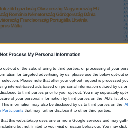
A
Am
tok
zöld gazdaság
Olaszország
Magyarország
EU
A
An
szág
Románia
Németország
Görögország
Dánia
Ar
vátország
Franciaország
Portugália
Litvánia
Au
Ba
iprus
Málta
be
Bu
CE
(
4
)
(
1
)
Da
SÜTI BEÁLLÍTÁSOK MÓDOSÍTÁSA
Dé
Not Process My Personal Information
di
(
1
)
éle
to opt-out of the sale, sharing to third parties, or processing of your per
(
1
)
Eu
formation for targeted advertising by us, please use the below opt-out s
fi
r selection. Please note that after your opt-out request is processed y
tel
fri
eing interest-based ads based on personal information utilized by us or
ga
disclosed to third parties prior to your opt-out. You may separately opt-
Gö
Gu
losure of your personal information by third parties on the IAB’s list of
ha
. This information may also be disclosed by us to third parties on the
IA
Ho
Hu
Participants
that may further disclose it to other third parties.
Hu
inv
 that this website/app uses one or more Google services and may gath
Is
(
2
)
including but not limited to your visit or usage behaviour. You may click 