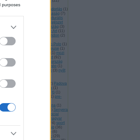
ztília
(
1
)
katalán
(
1
)
Katalónia
(
22
)
ed purposes
mprogram
(
1
)
kényelem
(
1
)
pzőművészet
(
1
)
Kína
(
2
)
kivándorlás
(
1
)
tészet
(
1
)
korrupció
(
5
)
köztársaság
(
7
)
tika
(
1
)
Kuba
(
3
)
kultúra
(
68
)
kulturális
ökség
(
12
)
kutatás
(
1
)
küzdőművészet
latin
(
3
)
lengyel
(
2
)
Lengyelország
(
3
)
onardo
(
2
)
LibreOffice
(
2
)
Libre Art
(
11
)
nux
(
1
)
Litvánia
(
1
)
Loire
(
1
)
London
(
2
)
t
(
1
)
Madrid
(
11
)
magány
(
1
)
gyarország
(
4
)
Málta
(
1
)
Marco Polo
(
1
)
tematika
(
1
)
menekültek
(
3
)
Meuse
(
1
)
xikó
(
2
)
Milánó
(
1
)
mozgókép
(
1
)
mozi
múlt
(
1
)
München
(
1
)
művészet
(
92
)
vésznők
(
2
)
Nápoly
(
1
)
Németország
nemzetközi kapcsolatok
(
34
)
nép
(
1
)
caragua
(
1
)
Nílus
(
1
)
nő
(
2
)
nők
(
3
)
nyílt
rráskód
(
1
)
oktatás
(
4
)
olasz
(
7
)
aszország
(
10
)
orángután
(
1
)
oszország
(
1
)
összművészet
(
2
)
Padova
paleolit kapcsolatok
(
1
)
Pápua
(
1
)
raguay
(
1
)
Párizs
(
6
)
Peru
(
4
)
Pó
(
1
)
itika
(
1
)
Portugália
(
1
)
Prado
(
1
)
pre-
lutréi művészeti örökség
(
2
)
zichológia
(
1
)
Rajna
(
1
)
Ravenna
(
1
)
pülés
(
1
)
Róma
(
6
)
Románia
(
1
)
Senyera
Sevilla
(
2
)
Shakespeare
(
1
)
Social
nter
(
1
)
spanyol
(
15
)
spanyol-magyar
pcsolatok
(
4
)
Spanyolország
(
24
)
sport
Sussex
(
1
)
Svájc
(
2
)
szabadság
(
36
)
abadságjogok
(
30
)
szabad kép
(
6
)
abad kultúra
(
36
)
szabad licenc
(
29
)