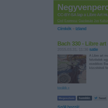
Negyvenper
CC-BY-SA lap a Libre Art H
Civil
Expressz
Gazdaság
Jog
Kultú
Címkék
»
Izland
Bach 330 - Libre art
2015.03.31. 11:36
satie
A Libre art 
felvételek eg
esedékes Bach
közzétételi 
tovább »
Szólj hozzá!