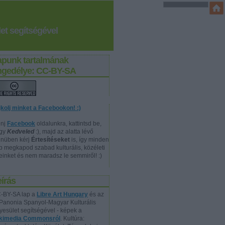
et segítségével
apunk tartalmának
ngedélye: CC-BY-SA
jkolj minket a Facebookon! :)
nj
Facebook
oldalunkra, kattintsd be,
gy
Kedveled
:), majd az alatta lévő
nüben kérj
Értesítéseket
is, így minden
p megkapod szabad kulturális, közéleti
reinket és nem maradsz le semmiről! :)
írás
-BY-SA lap a
Libre Art Hungary
és az
Panonia Spanyol-Magyar Kulturális
yesület segítségével - képek a
kimedia Commonsról
. Kultúra: