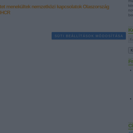
mű
ké
tet
menekültek
nemzetközi kapcsolatok
Olaszország
no
NHCR
ben
K
SÜTI BEÁLLÍTÁSOK MÓDOSÍTÁSA
Fr
C