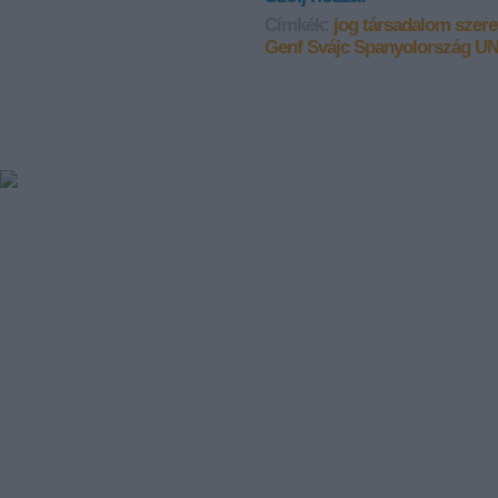
Címkék:
jog
társadalom
szere
Genf
Svájc
Spanyolország
U