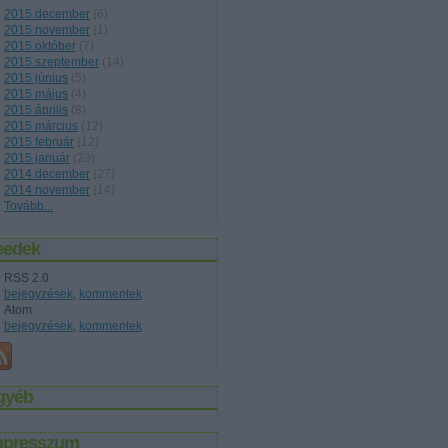
2015 december
(
6
)
2015 november
(
1
)
2015 október
(
7
)
2015 szeptember
(
14
)
2015 június
(
5
)
2015 május
(
4
)
2015 április
(
8
)
2015 március
(
12
)
2015 február
(
12
)
2015 január
(
23
)
2014 december
(
27
)
2014 november
(
14
)
Tovább
...
eedek
RSS 2.0
bejegyzések
,
kommentek
Atom
bejegyzések
,
kommentek
gyéb
mpresszum