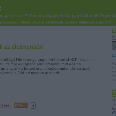
c
ungary és az EsPanonia Spanyol-Magyar Kulturális Egyesül
ra
Művészet
Oktatás
Szeretet
Társadalom
Technika
Természet
Tudomány
L
e
l az életmentést
Lá
kültügyi Főbiztossága, angol rövidítéssel UNHCR, közzétette
Me
ét, írta meg a világsajtó. Mint ismeretes, mint a szíriai
ho
 mind az afrikai helyzet miatt a legtöbb ember, aki hazájából
me
nyszerül, a Földközi-tengeren át érkezik…
na
hí
Le
CC
Es
Tetszik
0
Eg
Wi