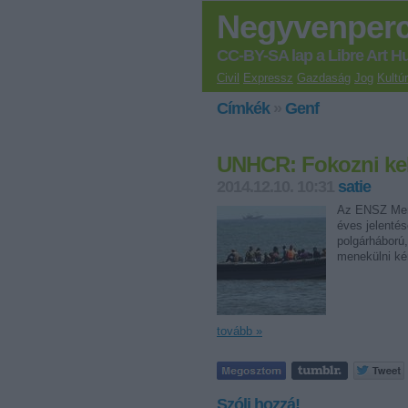
Negyvenper
CC-BY-SA lap a Libre Art H
Civil
Expressz
Gazdaság
Jog
Kultú
Címkék
»
Genf
UNHCR: Fokozni kel
2014.12.10. 10:31
satie
Az ENSZ Mene
éves jelentés
polgárháború,
menekülni ké
tovább »
Szólj hozzá!