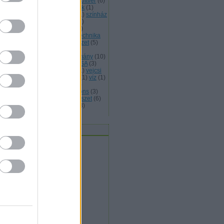
abad művészet
(
25
)
szabad szoftver
(
6
)
abad zene
(
5
)
szellemi temékek
(
1
)
erelem
(
1
)
szeretet
(
4
)
sziget
(
1
)
színház
színművészet
(
1
)
Szlovákia
(
1
)
lovénia
(
1
)
születés
(
1
)
tánc
(
4
)
nccirkusz
(
2
)
társadalom
(
12
)
technika
telefon
(
2
)
Tenerife
(
1
)
természet
(
5
)
kosított levelezés
(
1
)
történelmi
lékezet
(
1
)
Toulouse
(
1
)
tudomány
(
10
)
ntetés
(
1
)
tűz
(
1
)
UNHCR
(
2
)
USA
(
3
)
lencia
(
6
)
Varsó
(
1
)
védelem
(
1
)
vejcsi
Velence
(
1
)
világ
(
3
)
Visztula
(
1
)
víz
(
1
)
zuális művészetek
(
22
)
VoIP
(
2
)
kimedia
(
2
)
WIkimedia Commons
(
3
)
ragoza
(
4
)
zene
(
4
)
zeneművészet
(
6
)
ld Európa
(
2
)
zöld gazdaság
(
3
)
mkefelhő
vatok / Kategóriák
civil
(
4
)
egészség
(
2
)
expressz
(
32
)
gazdaság
(
11
)
hétvége
(
1
)
jog
(
34
)
kultúra
(
71
)
művészet
(
96
)
oktatás
(
5
)
szeretet
(
9
)