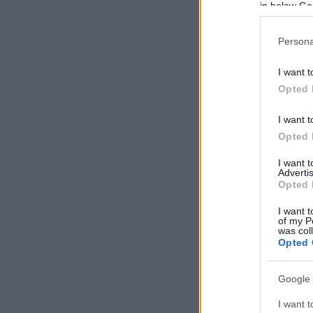
in below Go
Persona
I want t
Opted 
I want t
Opted 
I want 
Advertis
Opted 
I want t
of my P
was col
Opted 
Google 
I want t