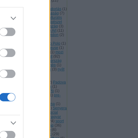
ztília
(
1
)
katalán
(
1
)
Katalónia
(
22
)
mprogram
(
1
)
kényelem
(
1
)
pzőművészet
(
1
)
Kína
(
2
)
kivándorlás
(
1
)
tészet
(
1
)
korrupció
(
5
)
köztársaság
(
7
)
tika
(
1
)
Kuba
(
3
)
kultúra
(
68
)
kulturális
ökség
(
12
)
kutatás
(
1
)
küzdőművészet
latin
(
3
)
lengyel
(
2
)
Lengyelország
(
3
)
onardo
(
2
)
LibreOffice
(
2
)
Libre Art
(
11
)
nux
(
1
)
Litvánia
(
1
)
Loire
(
1
)
London
(
2
)
t
(
1
)
Madrid
(
11
)
magány
(
1
)
gyarország
(
4
)
Málta
(
1
)
Marco Polo
(
1
)
tematika
(
1
)
menekültek
(
3
)
Meuse
(
1
)
xikó
(
2
)
Milánó
(
1
)
mozgókép
(
1
)
mozi
múlt
(
1
)
München
(
1
)
művészet
(
92
)
vésznők
(
2
)
Nápoly
(
1
)
Németország
nemzetközi kapcsolatok
(
34
)
nép
(
1
)
caragua
(
1
)
Nílus
(
1
)
nő
(
2
)
nők
(
3
)
nyílt
rráskód
(
1
)
oktatás
(
4
)
olasz
(
7
)
aszország
(
10
)
orángután
(
1
)
oszország
(
1
)
összművészet
(
2
)
Padova
paleolit kapcsolatok
(
1
)
Pápua
(
1
)
raguay
(
1
)
Párizs
(
6
)
Peru
(
4
)
Pó
(
1
)
itika
(
1
)
Portugália
(
1
)
Prado
(
1
)
pre-
lutréi művészeti örökség
(
2
)
zichológia
(
1
)
Rajna
(
1
)
Ravenna
(
1
)
pülés
(
1
)
Róma
(
6
)
Románia
(
1
)
Senyera
Sevilla
(
2
)
Shakespeare
(
1
)
Social
nter
(
1
)
spanyol
(
15
)
spanyol-magyar
pcsolatok
(
4
)
Spanyolország
(
24
)
sport
Sussex
(
1
)
Svájc
(
2
)
szabadság
(
36
)
abadságjogok
(
30
)
szabad kép
(
6
)
abad kultúra
(
36
)
szabad licenc
(
29
)