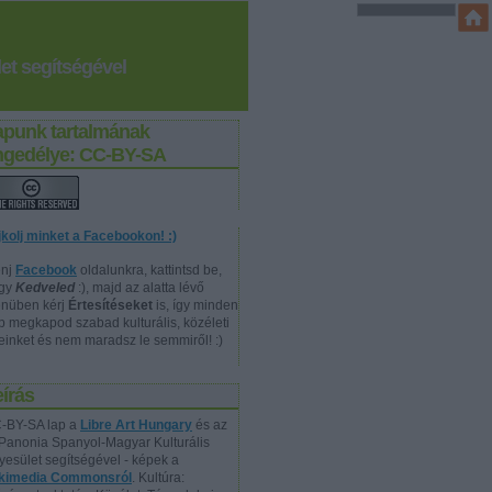
et segítségével
apunk tartalmának
ngedélye: CC-BY-SA
jkolj minket a Facebookon! :)
nj
Facebook
oldalunkra, kattintsd be,
gy
Kedveled
:), majd az alatta lévő
nüben kérj
Értesítéseket
is, így minden
p megkapod szabad kulturális, közéleti
reinket és nem maradsz le semmiről! :)
írás
-BY-SA lap a
Libre Art Hungary
és az
Panonia Spanyol-Magyar Kulturális
yesület segítségével - képek a
kimedia Commonsról
. Kultúra: