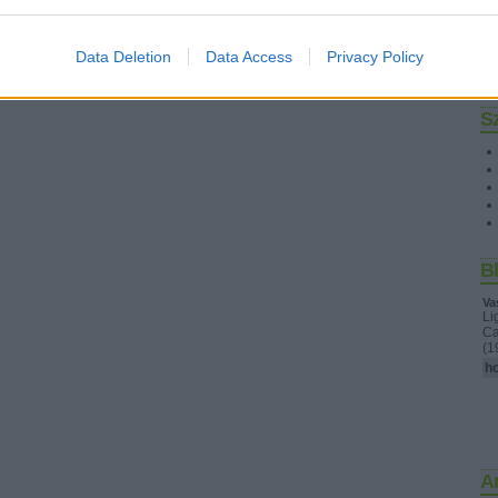
Data Deletion
Data Access
Privacy Policy
S
B
Va
Li
Ca
(1
ho
A