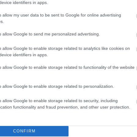
sz
evice identifiers in apps.
sz
sz
(
1
)
o allow my user data to be sent to Google for online advertising
Sz
s.
tá
(
6
)
tit
to allow Google to send me personalized advertising.
em
tü
Va
(
1
)
o allow Google to enable storage related to analytics like cookies on
vi
evice identifiers in apps.
Wi
Za
Zö
o allow Google to enable storage related to functionality of the website
Cí
Ro
o allow Google to enable storage related to personalization.
o allow Google to enable storage related to security, including
cation functionality and fraud prevention, and other user protection.
CONFIRM