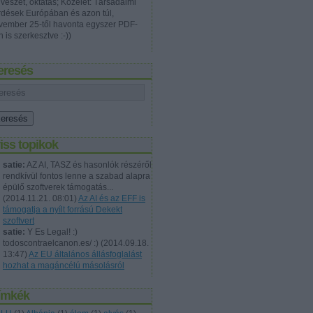
vészet, oktatás; Közélet: Társadalmi
rdések Európában és azon túl,
vember 25-től havonta egyszer PDF-
 is szerkesztve :-))
eresés
iss topikok
satie:
AZ AI, TASZ és hasonlók részéről
rendkívül fontos lenne a szabad alapra
épülő szoftverek támogatás...
(
2014.11.21. 08:01
)
Az AI és az EFF is
támogatja a nyílt forrású Dekekt
szoftvert
satie:
Y Es Legal! :)
todoscontraelcanon.es/ :)
(
2014.09.18.
13:47
)
Az EU általános állásfoglalást
hozhat a magáncélú másolásról
ímkék