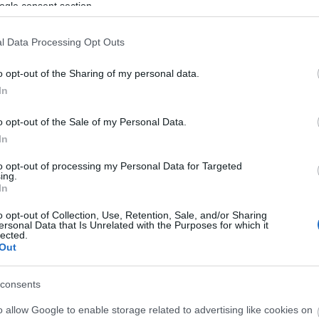
Kas
ogle consent section.
ké
ké
köl
kri
l Data Processing Opt Outs
ör
(
1
)
Le
o opt-out of the Sharing of my personal data.
Li
In
Lyf
Ma
ma
Me
o opt-out of the Sale of my Personal Data.
(
1
)
In
mű
(
3
)
Ni
to opt-out of processing my Personal Data for Targeted
fo
ing.
Ol
In
Or
(
1
)
Pa
o opt-out of Collection, Use, Retention, Sale, and/or Sharing
pol
ersonal Data that Is Unrelated with the Purposes for which it
so
lected.
ps
Out
re
(
1
)
ce
ka
consents
(
1
)
sz
o allow Google to enable storage related to advertising like cookies on
sz