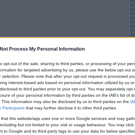
A
Am
an
An
Ar
Au
Ba
be
Bu
CE
(
4
)
(
1
)
Not Process My Personal Information
Da
Dé
di
to opt-out of the sale, sharing to third parties, or processing of your per
(
1
)
éle
formation for targeted advertising by us, please use the below opt-out s
(
1
)
r selection. Please note that after your opt-out request is processed y
Eu
fi
eing interest-based ads based on personal information utilized by us or
tel
disclosed to third parties prior to your opt-out. You may separately opt-
fri
ga
losure of your personal information by third parties on the IAB’s list of
Gö
. This information may also be disclosed by us to third parties on the
IA
Gu
ha
Participants
that may further disclose it to other third parties.
Ho
Hu
 that this website/app uses one or more Google services and may gath
Hu
inv
including but not limited to your visit or usage behaviour. You may click 
Is
 to Google and its third-party tags to use your data for below specifi
(
2
)