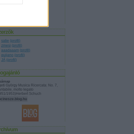
társadalom
(
17
)
technika
(
10
)
természet
(
8
)
tudomány
(
19
)
világ
(
7
)
zerzők
satie
(
profil
)
zmesi
(
profil
)
aaadaaam
(
profil
)
quijano
(
profil
)
JÁ
(
profil
)
logajánló
sárnap
geti György Musica Ricercata: No. 7,
ntabile, molto legato
951/1953)Herbert Schuch
cinesze.blog.hu
rchívum