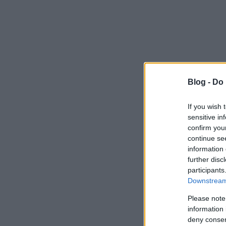
Blog -
Do 
If you wish 
sensitive in
confirm you
continue se
information 
further disc
participants
Downstream 
Please note
information 
deny consent