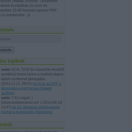
vészet, oktatás; Közélet: Társadalmi
rdések Európában és azon túl,
vember 25-től havonta egyszer PDF-
 is szerkesztve :-))
eresés
iss topikok
satie:
AZ AI, TASZ és hasonlók részéről
rendkívül fontos lenne a szabad alapra
épülő szoftverek támogatás...
(
2014.11.21. 08:01
)
Az AI és az EFF is
támogatja a nyílt forrású Dekekt
szoftvert
satie:
Y Es Legal! :)
todoscontraelcanon.es/ :)
(
2014.09.18.
13:47
)
Az EU általános állásfoglalást
hozhat a magáncélú másolásról
ímkék