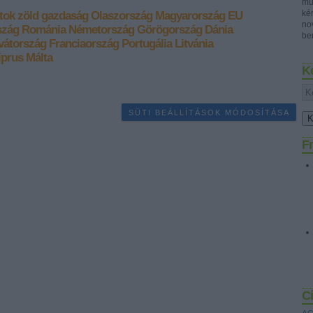
mű
ké
tok
zöld gazdaság
Olaszország
Magyarország
EU
no
szág
Románia
Németország
Görögország
Dánia
ben
vátország
Franciaország
Portugália
Litvánia
iprus
Málta
K
SÜTI BEÁLLÍTÁSOK MÓDOSÍTÁSA
Fr
C