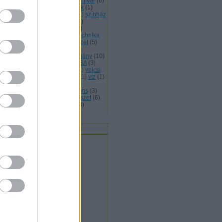
abad művészet
(
25
)
szabad szoftver
(
6
)
abad zene
(
5
)
szellemi temékek
(
1
)
erelem
(
1
)
szeretet
(
4
)
sziget
(
1
)
színház
színművészet
(
1
)
Szlovákia
(
1
)
lovénia
(
1
)
születés
(
1
)
tánc
(
4
)
nccirkusz
(
2
)
társadalom
(
12
)
technika
telefon
(
2
)
Tenerife
(
1
)
természet
(
5
)
kosított levelezés
(
1
)
történelmi
lékezet
(
1
)
Toulouse
(
1
)
tudomány
(
10
)
ntetés
(
1
)
tűz
(
1
)
UNHCR
(
2
)
USA
(
3
)
lencia
(
6
)
Varsó
(
1
)
védelem
(
1
)
vejcsi
Velence
(
1
)
világ
(
3
)
Visztula
(
1
)
víz
(
1
)
zuális művészetek
(
22
)
VoIP
(
2
)
kimedia
(
2
)
WIkimedia Commons
(
3
)
ragoza
(
4
)
zene
(
4
)
zeneművészet
(
6
)
ld Európa
(
2
)
zöld gazdaság
(
3
)
mkefelhő
vatok / Kategóriák
civil
(
4
)
egészség
(
2
)
expressz
(
32
)
gazdaság
(
11
)
hétvége
(
1
)
jog
(
34
)
kultúra
(
71
)
művészet
(
96
)
oktatás
(
5
)
szeretet
(
9
)