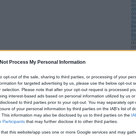
A
Am
A
An
Ar
Au
Ba
be
Bu
CE
(
4
)
(
1
)
Da
Dé
di
Not Process My Personal Information
(
1
)
éle
(
1
)
to opt-out of the sale, sharing to third parties, or processing of your per
Eu
fi
formation for targeted advertising by us, please use the below opt-out s
tel
r selection. Please note that after your opt-out request is processed y
fri
ga
eing interest-based ads based on personal information utilized by us or
Gö
disclosed to third parties prior to your opt-out. You may separately opt-
Gu
ha
losure of your personal information by third parties on the IAB’s list of
Ho
. This information may also be disclosed by us to third parties on the
IA
Hu
Hu
Participants
that may further disclose it to other third parties.
inv
Is
 that this website/app uses one or more Google services and may gath
(
2
)