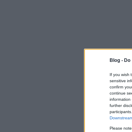
Blog -
Do 
If you wish 
sensitive in
confirm you
continue se
information 
further disc
participants
Downstream 
Please note