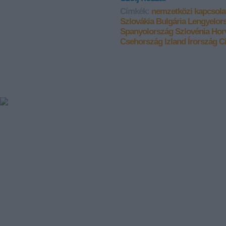
Címkék:
nemzetközi kapcsola
Szlovákia
Bulgária
Lengyelor
Spanyolország
Szlovénia
Hor
Csehország
Izland
Írország
C