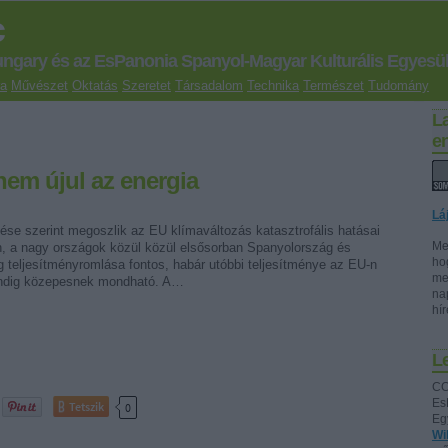
c
ungary és az EsPanonia Spanyol-Magyar Kulturális Egyesül
ra
Művészet
Oktatás
Szeretet
Társadalom
Technika
Természet
Tudomány
L
e
em újul az energia
Lá
ése szerint megoszlik az EU klímaváltozás katasztrofális hatásai
Me
an, a nagy országok közül közül elsősorban Spanyolország és
ho
 teljesítményromlása fontos, habár utóbbi teljesítménye az EU-n
me
indig közepesnek mondható. A…
na
hí
Le
CC
Es
Tetszik
0
Eg
Wi