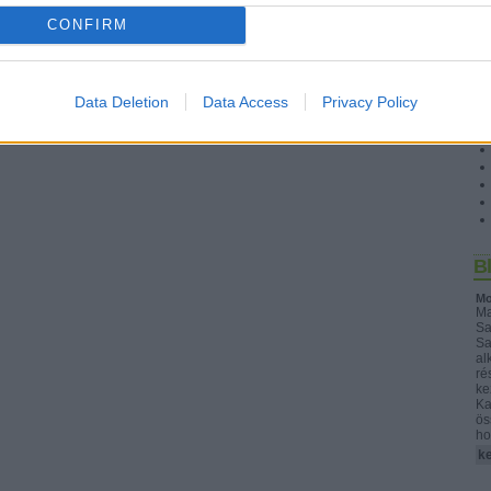
CONFIRM
Data Deletion
Data Access
Privacy Policy
S
B
Mo
Ma
Sa
Sa
al
ré
ke
Ka
ös
ho
ke