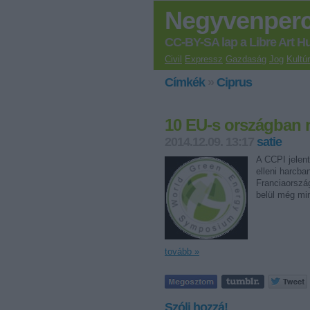
Negyvenper
CC-BY-SA lap a Libre Art H
Civil
Expressz
Gazdaság
Jog
Kultú
Címkék
»
Ciprus
10 EU-s országban n
2014.12.09. 13:17
satie
A CCPI jelent
elleni harcb
Franciaország
belül még m
tovább »
Szólj hozzá!