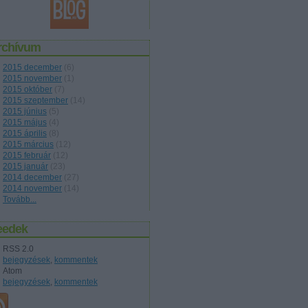
rchívum
2015 december
(
6
)
2015 november
(
1
)
2015 október
(
7
)
2015 szeptember
(
14
)
2015 június
(
5
)
2015 május
(
4
)
2015 április
(
8
)
2015 március
(
12
)
2015 február
(
12
)
2015 január
(
23
)
2014 december
(
27
)
2014 november
(
14
)
Tovább
...
eedek
RSS 2.0
bejegyzések
,
kommentek
Atom
bejegyzések
,
kommentek