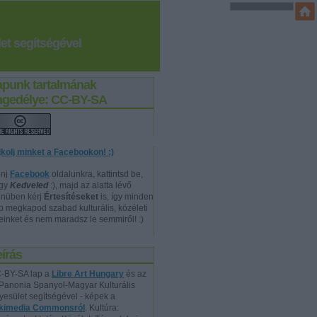
et segítségével
apunk tartalmának
ngedélye: CC-BY-SA
jkolj minket a Facebookon! :)
nj
Facebook
oldalunkra, kattintsd be,
gy
Kedveled
:), majd az alatta lévő
nüben kérj
Értesítéseket
is, így minden
p megkapod szabad kulturális, közéleti
reinket és nem maradsz le semmiről! :)
írás
-BY-SA lap a
Libre Art Hungary
és az
Panonia Spanyol-Magyar Kulturális
yesület segítségével - képek a
kimedia Commonsról
. Kultúra: