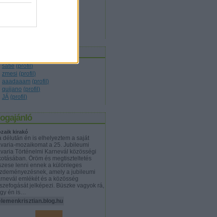
társadalom
(
17
)
technika
(
10
)
természet
(
8
)
tudomány
(
19
)
világ
(
7
)
zerzők
satie
(
profil
)
zmesi
(
profil
)
aaadaaam
(
profil
)
quijano
(
profil
)
JÁ
(
profil
)
logajánló
zaik kirakó
 délután én is elhelyeztem a saját
varia-mozaikomat a 25. Jubileumi
varia Történelmi Karnevál közösségi
kotásában. Öröm és megtiszteltetés
szese lenni ennek a különleges
zdeményezésnek, amely a jubileumi
rnevál emlékét és a közösség
szefogását jelképezi. Büszke vagyok rá,
gy én is…
lemenkrisztian.blog.hu