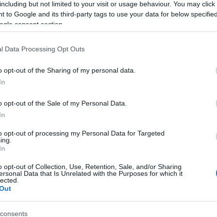
Kas
including but not limited to your visit or usage behaviour. You may click 
ké
 to Google and its third-party tags to use your data for below specifi
ké
köl
ogle consent section.
kri
ör
(
1
)
Le
l Data Processing Opt Outs
Li
Lyf
Ma
o opt-out of the Sharing of my personal data.
ma
In
Me
(
1
)
mű
(
3
)
o opt-out of the Sale of my Personal Data.
Ni
In
fo
Ol
Or
to opt-out of processing my Personal Data for Targeted
(
1
)
ing.
Pa
In
pol
so
ps
o opt-out of Collection, Use, Retention, Sale, and/or Sharing
re
ersonal Data that Is Unrelated with the Purposes for which it
(
1
)
lected.
ce
Out
ka
(
1
)
sz
sz
consents