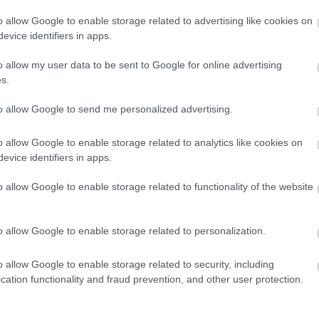
sz
sz
o allow Google to enable storage related to advertising like cookies on
sz
(
1
)
evice identifiers in apps.
Sz
tá
(
6
)
o allow my user data to be sent to Google for online advertising
tit
s.
em
tü
Va
to allow Google to send me personalized advertising.
(
1
)
vi
Wi
Za
o allow Google to enable storage related to analytics like cookies on
Zö
evice identifiers in apps.
Cí
Ro
o allow Google to enable storage related to functionality of the website
o allow Google to enable storage related to personalization.
o allow Google to enable storage related to security, including
cation functionality and fraud prevention, and other user protection.