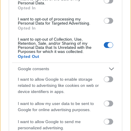
mint 78 alkotás tekinthető meg júliustól. Ez a
Personal Data.
kiállítás azonban csak a nyitóeseménye lesz ennek a
Opted In
kezdeményezésnek. Az…
I want to opt-out of processing my
Personal Data for Targeted Advertising.
Budapest lesz a szombaton induló
Opted In
Bach 330 szabadművészeti projekt
I want to opt-out of Collection, Use,
Retention, Sale, and/or Sharing of my
egyik központja
Personal Data that Is Unrelated with the
Purposes for which it was collected.
satie
•
2015. március 16.
0
Opted Out
Google consents
Budapest, 2015. 03. 16., felhívás, bejelentés. Több
eseménnyel Budapest lesz a Bach 330 projekt egyik
I want to allow Google to enable storage
központja, március 21-én délután a Gödörben, este
related to advertising like cookies on web or
pedig a Corvinban, a MüSziben indulnak el a sorozat
device identifiers in apps.
nagy rendezvényei. ---- Március 21-én, a
művészettörténet egyik…
I want to allow my user data to be sent to
Google for online advertising purposes.
Az alkotás kuckói - kiállítás a művek
I want to allow Google to send me
születéséről
personalized advertising.