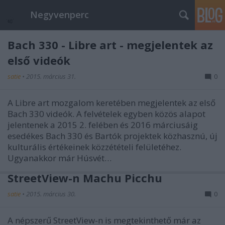
Negyvenperc
Bach 330 - Libre art - megjelentek az
első videók
satie
•
2015. március 31.
0
A Libre art mozgalom keretében megjelentek az első
Bach 330 videók. A felvételek egyben közös alapot
jelentenek a 2015 2. felében és 2016 márciusáig
esedékes Bach 330 és Bartók projektek közhasznú, új
kulturális értékeinek közzétételi felületéhez.
Ugyanakkor már Húsvét…
StreetView-n Machu Picchu
satie
•
2015. március 30.
0
A népszerű StreetView-n is megtekinthető már az