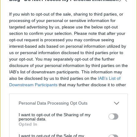
is elindult Budapesten a Bach 330
Libre Art projekt
If you wish to opt-out of the sale, sharing to third parties, or
processing of your personal or sensitive information for
satie
•
2015. március 23.
0
targeted advertising by us, please use the below opt-out
section to confirm your selection. Please note that after your
opt-out request is processed you may continue seeing
Budapest, 2015. március 23. Több szabad
interest-based ads based on personal information utilized by
alkotással hivatalosan is elindult Budapesten a Bach
us or personal information disclosed to third parties prior to
330 Libre Art projekt. A közönség élőben
your opt-out. You may separately opt-out of the further
kapcsolódhatott be az első új szabad művészeti
disclosure of your personal information by third parties on the
alkotások létrejöttébe. A 2015. március 21-22-ei
IAB’s list of downstream participants. This information may
hétvégétől több szabad művészeti projekt…
also be disclosed by us to third parties on the
IAB’s List of
Downstream Participants
that may further disclose it to other
Picasso/Dali, Dali/Picasso
third parties.
satie
•
2015. március 23.
0
Please note that this website/app uses one or more Google
Personal Data Processing Opt Outs
services and may gather and store information including but
not limited to your visit or usage behaviour. You may click to
I want to opt-out of the Sharing of my
A barcelonai Picasso múzeumban kiállítás nyílik a 2
personal data.
grant or deny consent to Google and its third-party tags to
művész kapcsolatáról, írta meg többek közt a
Opted In
use your data for below specified purposes in below Google
20minutos. Az első hasonló jellegű tárlaton több,
consent section.
I want to opt-out of the Sale of my