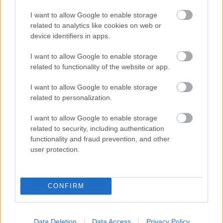
satie
•
2015. március 16.
0
I want to allow Google to enable storage
related to analytics like cookies on web or
device identifiers in apps.
Cabañas para pensar címmel nyílt kiállítás
Madridban a Circulo de las Bellas Artesben, mely
I want to allow Google to enable storage
bemutatja a nagyon koncentrált szellemi
related to functionality of the website or app.
tevékenységet igénylő alkotások tipikus születési
helyeit, kis kuckóit. Habár nyilvános helyeken is
I want to allow Google to enable storage
születnek remekművek, tudott és nem meglepő,…
related to personalization.
Még állhat jövő a Chinchorro
I want to allow Google to enable storage
related to security, including authentication
múmiák előtt
functionality and fraud prevention, and other
user protection.
satie
•
2015. március 11.
0
A mai Chile és Peru tengerparti vidékén közel 8000
CONFIRM
évvel ezelőtt élt kőkori törzsek, a Chinchorrók jóval a
földművelő egyiptomiak előtt és az eddig ismert
legkorábban rendkívül fejlett tudással és
képességekkel készítették el híres múmiáikat, a
Data Deletion
Data Access
Privacy Policy