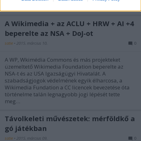
Chinchorró múmiákat,…
A Wikimedia + az ACLU + HRW + AI +4
beperelte az NSA + DoJ-ot
satie
•
2015. március 10.
0
A WP, Wkimédia Commons és más projekteket
üzemeltető Wikimedia Foundation beperelte az
NSA-t és az USA Igazságügyi Hivatalát. A
szabadságjogok védelmének egyik élharcosa, a
Wikimedia Fundation a CC licencek bevezetése óta
történelme talán legnagyobb jogi lépését tette
meg…
Távolkeleti művészetek: mérföldkő a
gó játékban
satie
•
2015. március 09.
0