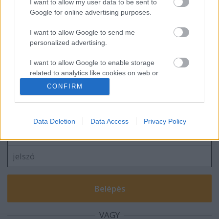
I want to allow my user data to be sent to
Google for online advertising purposes.
I want to allow Google to send me
Óriáshüllők fogadhatták az ausztrálokat!
personalized advertising.
I want to allow Google to enable storage
related to analytics like cookies on web or
device identifiers in apps.
CONFIRM
Szólj hozzá!
I want to allow Google to enable storage
A hozzászóláshoz be kell lépned!
related to functionality of the website or app.
Data Deletion
Data Access
Privacy Policy
I want to allow Google to enable storage
related to personalization.
I want to allow Google to enable storage
related to security, including authentication
functionality and fraud prevention, and other
user protection.
VAGY