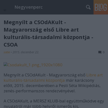
Negyvenperc
Megnyílt a CSOdAKult -
Magyarország első Libre art
kulturális-társadalmi központja -
CSOA
satie
•
2015. december 22.
0
Megnyílt a CSOdAKult - Magyarország első
Libre art
kulturális-társadalmi központja
már karácsony
előtt, 2015. decemberében a Pesti Séta Wikipédiás,
zenés-performanszos rendezvényével.
A CSOdAKult, a MERSZ KLUB-bal együttműködve egy
nyugatról már több helyről ismerős kis,