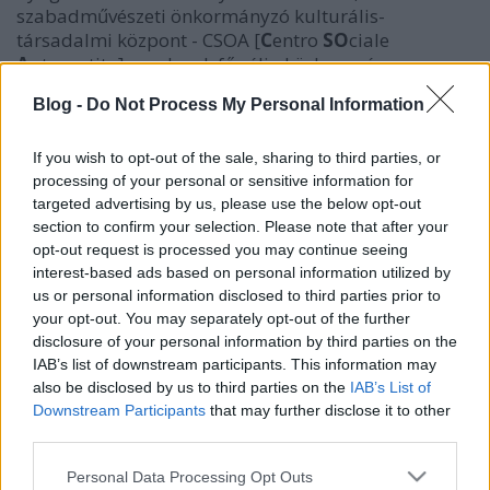
szabadművészeti önkormányzó kulturális-
társadalmi központ - CSOA [
C
entro
SO
ciale
A
utogestito] amelynek fő célja közhasznú
társadalmi értékek előállítása szabadművészeti és
Blog -
Do Not Process My Personal Information
szociális tevékenységekkel.
A hely december végéig néhány naponta tart
If you wish to opt-out of the sale, sharing to third parties, or
kulturális eseményeket, január 1-én a Nemzetközi
processing of your personal or sensitive information for
Public Domain Day alkalmából tart
targeted advertising by us, please use the below opt-out
szabadművészeti eseményt többek között Bartók
section to confirm your selection. Please note that after your
opt-out request is processed you may continue seeing
Béla és Szerb Antal tiszteletére.
interest-based ads based on personal information utilized by
us or personal information disclosed to third parties prior to
your opt-out. You may separately opt-out of the further
disclosure of your personal information by third parties on the
IAB’s list of downstream participants. This information may
Címkék:
kultúra
szabadság
művészet
szabadságjogok
also be disclosed by us to third parties on the
IAB’s List of
kulturális örökség
szabad kultúra
szabad licenc
szabad
Downstream Participants
that may further disclose it to other
művészet
Libre Art
szabad zene
CSOdAKult
third parties.
Please note that this website/app uses one or more Google
Personal Data Processing Opt Outs