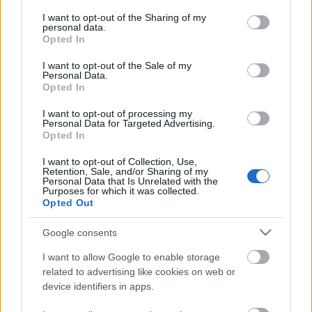
services and may gather and store information including but
not limited to your visit or usage behaviour. You may click to
I want to opt-out of the Sharing of my
personal data.
Ajánlott bejegyzések:
grant or deny consent to Google and its third-party tags to
Opted In
use your data for below specified purposes in below Google
consent section.
I want to opt-out of the Sale of my
Personal Data.
Tánccirkusz decembertől: Tánc a hóban
Opted In
I want to opt-out of processing my
Personal Data for Targeted Advertising.
Opted In
8. századi spanyol kéziratok
I want to opt-out of Collection, Use,
Retention, Sale, and/or Sharing of my
Personal Data that Is Unrelated with the
Purposes for which it was collected.
Opted Out
Lenyúlhatók az elektronikus személyi
adatai!
Google consents
I want to allow Google to enable storage
related to advertising like cookies on web or
device identifiers in apps.
Neandervölgyi versek