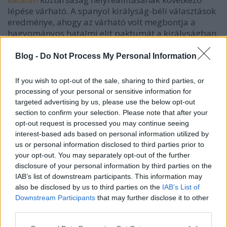
lépése várható. A spanyol királyság-béli választások
eredménye, ahogy az várható volt megbontja a
hagyományos hatalmi elit paktumát a királyságban,
jelentősen megerősödtek az antimonarchista pártok,
ám nem valószínű, hogy egyhamar lehetséges lenne
Blog -
Do Not Process My Personal Information
egy alkotmánymódosítás. Habár kétséges, ha mégis,
az új kormányt január 15-éig kell megalapítani és
If you wish to opt-out of the sale, sharing to third parties, or
alig lesz kormányzóképes.
processing of your personal or sensitive information for
targeted advertising by us, please use the below opt-out
Természetesen bármi megtörténhet, de a fentiek
section to confirm your selection. Please note that after your
alapján a legvalószínűbb, hogy január 3. hetében a
opt-out request is processed you may continue seeing
katalán köztársaság helyreállításának újabb nagy
interest-based ads based on personal information utilized by
lépése történik meg, nem biztos, hogy az állam
us or personal information disclosed to third parties prior to
megalapításának egyoldalú kikiáltása, viszont
your opt-out. You may separately opt-out of the further
valószínű, hogy az utolsó előtti legnagyobb lépés, az
disclosure of your personal information by third parties on the
önálló nemzeti bank létrehozásának bejelentése és a
IAB’s list of downstream participants. This information may
további diplomáciai kapcsolatfelvételek várhatók.
also be disclosed by us to third parties on the
IAB’s List of
Downstream Participants
that may further disclose it to other
third parties.
Please note that this website/app uses one or more Google