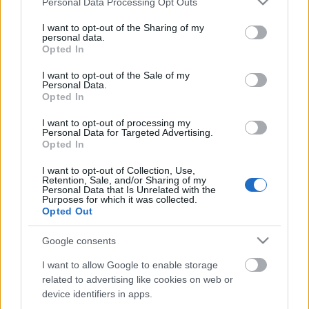
Personal Data Processing Opt Outs
services and may gather and store information including but
not limited to your visit or usage behaviour. You may click to
I want to opt-out of the Sharing of my
personal data.
grant or deny consent to Google and its third-party tags to
Opted In
use your data for below specified purposes in below Google
Ajánlott bejegyzések:
consent section.
I want to opt-out of the Sale of my
Personal Data.
Opted In
"Miró stúdió" bemutató Londonban
I want to opt-out of processing my
Personal Data for Targeted Advertising.
Opted In
I want to opt-out of Collection, Use,
CSOdAKult - first Libre art CSOA launched
Retention, Sale, and/or Sharing of my
in Hungary
Personal Data that Is Unrelated with the
Purposes for which it was collected.
Opted Out
Google consents
Lenyúlhatók az elektronikus személyi
adatai!
I want to allow Google to enable storage
related to advertising like cookies on web or
device identifiers in apps.