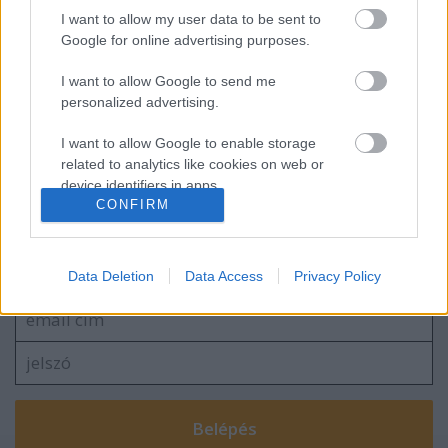
I want to allow my user data to be sent to
Óriáshüllők fogadhatták az ausztrálokat!
Google for online advertising purposes.
I want to allow Google to send me
personalized advertising.
Katalán köztársaság. 8
I want to allow Google to enable storage
related to analytics like cookies on web or
device identifiers in apps.
CONFIRM
I want to allow Google to enable storage
Szólj hozzá!
related to functionality of the website or app.
A hozzászóláshoz be kell lépned!
Data Deletion
Data Access
Privacy Policy
I want to allow Google to enable storage
related to personalization.
I want to allow Google to enable storage
related to security, including authentication
functionality and fraud prevention, and other
user protection.