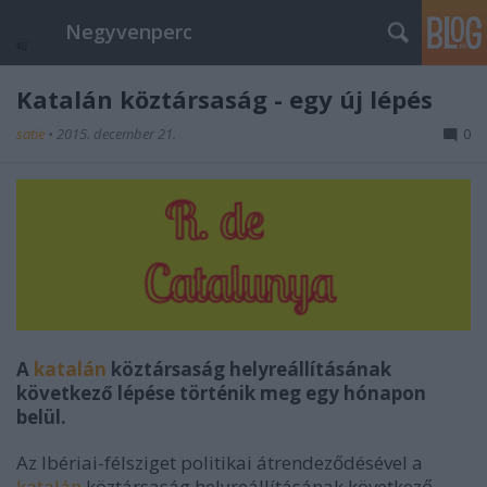
Negyvenperc
Katalán köztársaság - egy új lépés
satie
•
2015. december 21.
0
A
katalán
köztársaság helyreállításának
következő lépése történik meg egy hónapon
belül.
Az Ibériai-félsziget politikai átrendeződésével a
katalán
köztársaság helyreállításának következő