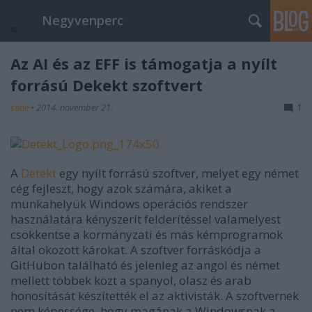
Negyvenperc
Az AI és az EFF is támogatja a nyílt
forrású Dekekt szoftvert
satie
•
2014. november 21.
1
A
Detekt
egy nyílt forrású szoftver, melyet egy német
cég fejleszt, hogy azok számára, akiket a
munkahelyük Windows operációs rendszer
használatára kényszerít felderítéssel valamelyest
csökkentse a kormányzati és más kémprogramok
által okozott károkat. A szoftver forráskódja a
GitHubon található és jelenleg az angol és német
mellett többek közt a spanyol, olasz és arab
honosítását készítették el az aktivisták. A szoftvernek
nem képessége, hogy magának a Windowsnak a