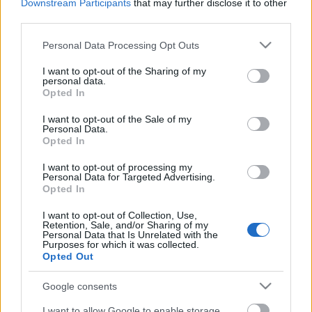
Downstream Participants
that may further disclose it to other
third parties.
Please note that this website/app uses one or more Google
Personal Data Processing Opt Outs
Ajánlott bejegyzések:
services and may gather and store information including but
not limited to your visit or usage behaviour. You may click to
I want to opt-out of the Sharing of my
personal data.
grant or deny consent to Google and its third-party tags to
Opted In
"Miró stúdió" bemutató Londonban
use your data for below specified purposes in below Google
consent section.
I want to opt-out of the Sale of my
Personal Data.
Opted In
I want to opt-out of processing my
Tánccirkusz decembertől: Tánc a hóban
Personal Data for Targeted Advertising.
Opted In
I want to opt-out of Collection, Use,
Retention, Sale, and/or Sharing of my
Personal Data that Is Unrelated with the
A szélenergia lett a legolcsóbb energia
Purposes for which it was collected.
Európában
Opted Out
Google consents
I want to allow Google to enable storage