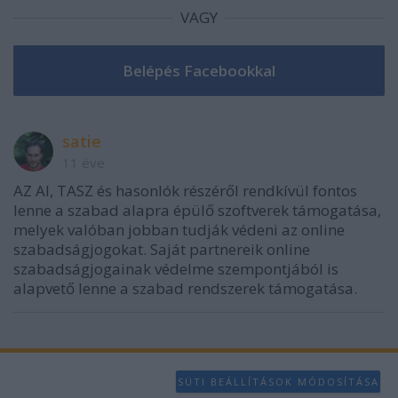
functionality and fraud prevention, and other
VAGY
user protection.
satie
11 éve
AZ AI, TASZ és hasonlók részéről rendkívül fontos
lenne a szabad alapra épülő szoftverek támogatása,
melyek valóban jobban tudják védeni az online
szabadságjogokat. Saját partnereik online
szabadságjogainak védelme szempontjából is
alapvető lenne a szabad rendszerek támogatása.
SÜTI BEÁLLÍTÁSOK MÓDOSÍTÁSA