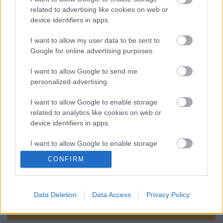
Katalán köztársaság 6 - Alkotmány
related to advertising like cookies on web or
device identifiers in apps.
I want to allow my user data to be sent to
Google for online advertising purposes.
Katalán köztársaság. 8
I want to allow Google to send me
personalized advertising.
I want to allow Google to enable storage
Szólj hozzá!
related to analytics like cookies on web or
device identifiers in apps.
A hozzászóláshoz be kell lépned!
I want to allow Google to enable storage
related to functionality of the website or app.
CONFIRM
I want to allow Google to enable storage
related to personalization.
Data Deletion
Data Access
Privacy Policy
I want to allow Google to enable storage
related to security, including authentication