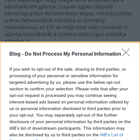
kémfunkcióit gátolja, csupán egyes ráépülő
kémprogramok felismerésére képes, mindazonáltal
a fenti felhasználók számára az Amnesty
International, az EFF és még több más szervezet is
ajánlja használatát a szakma több jogos kritikája
ellenére is:
http://yro.slashdot.org/story/14/11/20/2134221/amne
international-releases-tool-to-combat-government-
Blog -
Do Not Process My Personal Information
spyware
If you wish to opt-out of the sale, sharing to third parties, or
Az 1.2-es verzió forráskódja itt:
processing of your personal or sensitive information for
https://github.com/botherder/detekt/archive/v1.2.tar.g
targeted advertising by us, please use the below opt-out
érhető el.
section to confirm your selection. Please note that after your
opt-out request is processed you may continue seeing
interest-based ads based on personal information utilized by
us or personal information disclosed to third parties prior to
your opt-out. You may separately opt-out of the further
disclosure of your personal information by third parties on the
Címkék:
kritika
szabadságjogok
kémprogram
jogsértés
IAB’s list of downstream participants. This information may
Amnesty International
also be disclosed by us to third parties on the
IAB’s List of